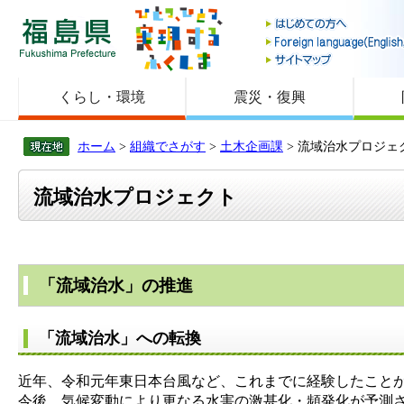
福島県
くらし・環境
震災・復興
ホーム
>
組織でさがす
>
土木企画課
> 流域治水プロジェ
流域治水プロジェクト
「流域治水」の推進
「流域治水」への転換
近年、令和元年東日本台風など、これまでに経験したこと
今後、気候変動により更なる水害の激甚化・頻発化が予測