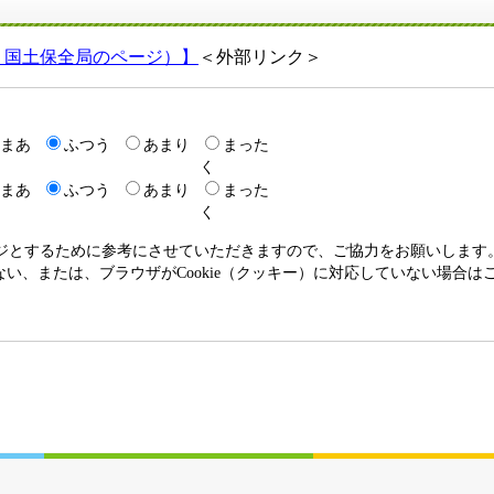
・国土保全局のページ）】
＜外部リンク＞
まあ
ふつう
あまり
まった
く
まあ
ふつう
あまり
まった
く
ージとするために参考にさせていただきますので、ご協力をお願いします
いない、または、ブラウザがCookie（クッキー）に対応していない場合