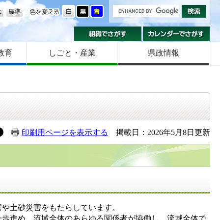
の大きさ
色を変える
組織でさがす
カ
教育
しごと・産業
県政情報
印刷用ページを表示する
掲載日：2026年5月8日更新
害や土砂災害をもたらしています。
一歩進め、流域全体のあらゆる関係者が協働し、流域全体で