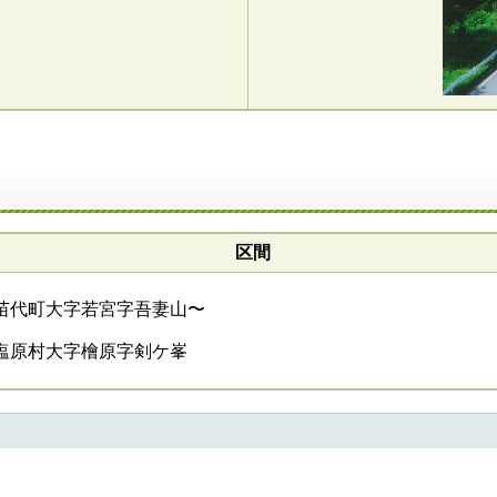
区間
苗代町大字若宮字吾妻山〜
塩原村大字檜原字剣ケ峯