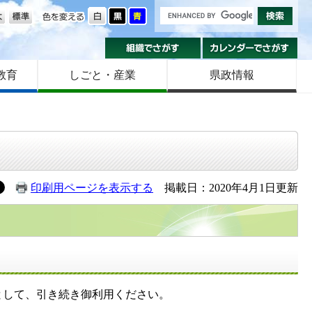
の大きさ
色を変える
組織でさがす
カ
教育
しごと・産業
県政情報
印刷用ページを表示する
掲載日：2020年4月1日更新
として、引き続き御利用ください。