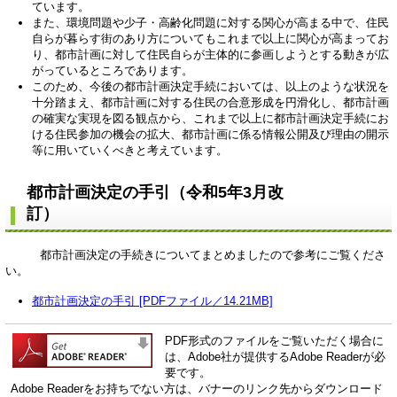
ています。
また、環境問題や少子・高齢化問題に対する関心が高まる中で、住民
自らが暮らす街のあり方についてもこれまで以上に関心が高まってお
り、都市計画に対して住民自らが主体的に参画しようとする動きが広
がっているところであります。
このため、今後の都市計画決定手続においては、以上のような状況を
十分踏まえ、都市計画に対する住民の合意形成を円滑化し、都市計画
の確実な実現を図る観点から、これまで以上に都市計画決定手続にお
ける住民参加の機会の拡大、都市計画に係る情報公開及び理由の開示
等に用いていくべきと考えています。
都市計画決定の手引（令和5年3月改
訂）
都市計画決定の手続きについてまとめましたので参考にご覧くださ
い。
都市計画決定の手引 [PDFファイル／14.21MB]
PDF形式のファイルをご覧いただく場合に
は、Adobe社が提供するAdobe Readerが必
要です。
Adobe Readerをお持ちでない方は、バナーのリンク先からダウンロード