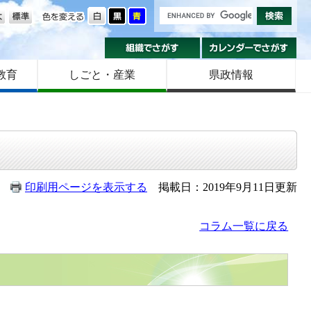
の大きさ
色を変える
組織でさがす
カ
教育
しごと・産業
県政情報
印刷用ページを表示する
掲載日：2019年9月11日更新
コラム一覧に戻る