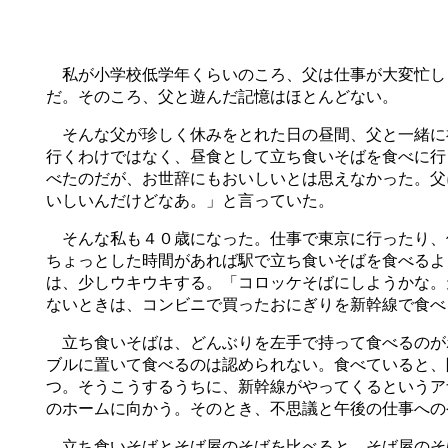
私が小学校低学年くらいのころ、父は仕事が大変忙し
だ。そのころ、父と遊んだ記憶はほとんどない。
そんな父が珍しく休みをとれた日の昼間、父と一緒に
行くわけではなく、昼食として立ち食いそばを食べに行
べたのだが、お世辞にもおいしいとは思えなかった。父
いしいんだけどなあ。」と言っていた。
そんな私も４０歳になった。仕事で東京に行ったり、
ちょっとした時間があれば駅で立ち食いそばを食べるよ
は、少しウキウキする。「コロッケそばにしようかな。
ないときは、コンビニで買ったおにぎりを新幹線で食べ
立ち食いそばは、どんぶりを左手で持って食べるのが
ブルに置いて食べるのは認められない。食べていると、
つ。そうこうするうちに、新幹線がやってくるというア
のホームに向かう。そのとき、不思議と午後の仕事への
立ち食いそばとそば屋のそばを比べると、そば屋のそ