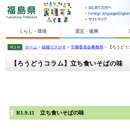
福島県
くらし・環境
震災・復興
ホーム
>
組織でさがす
>
労働委員会事務局
> 【ろうど
【ろうどうコラム】立ち食いそばの味
R1.9.11 立ち食いそばの味