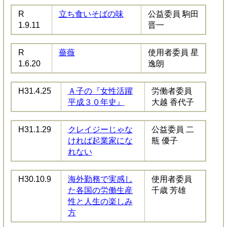
R
立ち食いそばの味
公益委員 駒田
1.9.11
晋一
R
薔薇
使用者委員 星
1.6.20
逸朗
H31.4.25
Ａ子の『女性活躍
労働者委員
平成３０年史』
大越 香代子
H31.1.29
クレイジーじゃな
公益委員 二
ければ起業家にな
瓶 優子
れない
H30.10.9
海外勤務で実感し
使用者委員
た各国の労働生産
千歳 芳雄
性と人生の楽しみ
方