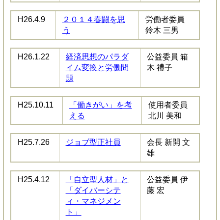
H26.4.9
２０１４春闘を思
労働者委員
う
鈴木 三男
H26.1.22
経済思想のパラダ
公益委員 箱
イム変換と労働問
木 禮子
題
H25.10.11
「働きがい」を考
使用者委員
える
北川 美和
H25.7.26
ジョブ型正社員
会長 新開 文
雄
H25.4.12
「自立型人材」と
公益委員 伊
「ダイバーシテ
藤 宏
ィ・マネジメン
ト」