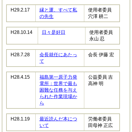
H29.2.17
縁と運、すべて私
使用者委員
の先生
穴澤 耕二
H28.10.14
日々是好日
使用者委員
永山 忍
H28.7.28
会長就任にあたっ
会長 伊藤 宏
て
H28.4.15
福島第一原子力発
公益委員 吉
電所：世界で最も
高神 明
困難な任務を与え
られた作業現場か
ら
H28.1.19
最近読んだ本につ
労働者委員
いて
田母神 正広