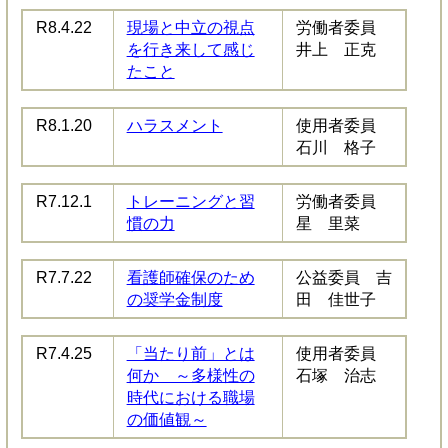
R8.4.22
現場と中立の視点
労働者委員
を行き来して感じ
井上 正克
たこと
R8.1.20
ハラスメント
使用者委員
石川 格子
R7.12.1
トレーニングと習
労働者委員
慣の力
星 里菜
R7.7.22
看護師確保のため
公益委員 吉
の奨学金制度
田 佳世子
R7.4.25
「当たり前」とは
使用者委員
何か ～多様性の
石塚 治志
時代における職場
の価値観～