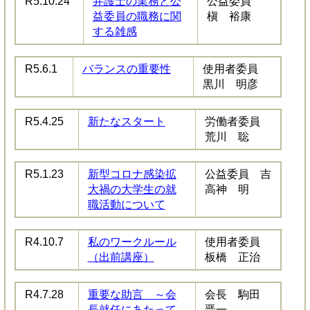
R5.10.24
弁護士の業務と公
公益委員
益委員の職務に関
槇 裕康
する雑感
R5.6.1
バランスの重要性
使用者委員
黒川 明彦
R5.4.25
新たなスタート
労働者委員
荒川 聡
R5.1.23
新型コロナ感染拡
公益委員 吉
大禍の大学生の就
高神 明
職活動について
R4.10.7
私のワークルール
使用者委員
（出前講座）
板橋 正治
R4.7.28
重要な助言 ～会
会長 駒田
長就任にあたって
晋一