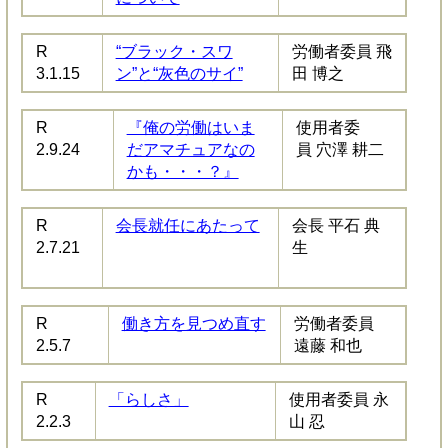
R
“ブラック・スワ
労働者委員 飛
3.1.15
ン”と“灰色のサイ”
田 博之
R
『俺の労働はいま
使用者委
2.9.24
だアマチュアなの
員 穴澤 耕二
かも・・・？』
R
会長就任にあたって
会長 平石 典
2.7.21
生
R
働き方を見つめ直す
労働者委員
2.5.7
遠藤 和也
R
「らしさ」
使用者委員 永
2.2.3
山 忍