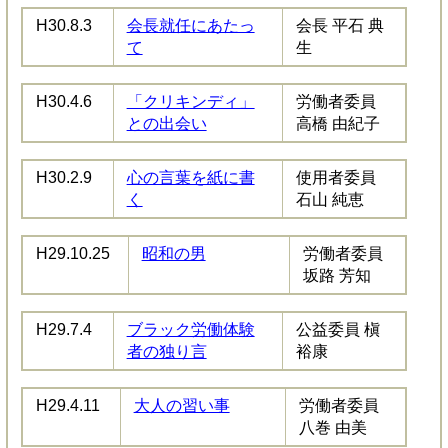
H30.8.3
会長就任にあたっ
会長 平石 典
て
生
H30.4.6
「クリキンディ」
労働者委員
との出会い
高橋 由紀子
H30.2.9
心の言葉を紙に書
使用者委員
く
石山 純恵
H29.10.25
昭和の男
労働者委員
坂路 芳知
H29.7.4
ブラック労働体験
公益委員 槇
者の独り言
裕康
H29.4.11
大人の習い事
労働者委員
八巻 由美