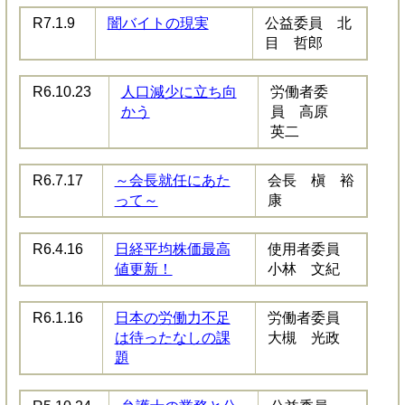
R7.1.9​
闇バイトの現実
公益委員 北
目 哲郎
R6.10.23​
人口減少に立ち向
労働者委
かう
員 高原
英二
R6.7.17​
～会長就任にあた
会長 槇 裕
って～
康
R6.4.16​
日経平均株価最高
使用者委員
値更新！
小林 文紀
R6.1.16​
日本の労働力不足
労働者委員
は待ったなしの課
大槻 光政
題