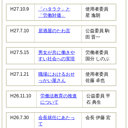
H27.10.9
「ハタラク」と
使用者委員
「労働対価」
星 逸朗
H27.7.10
居酒屋のたわ言
公益委員 駒
田 晋一
H27.5.15
男女が共に働きや
労働者委員
すい社会への実現
国分 しのぶ
H27.1.21
職場におけるおせ
使用者委員
っかい屋さん
佐藤 卓也
H26.11.10
労働法教育の推進
公益委員 平
について
石 典生
H26.7.30
会長就任にあたっ
会長 伊藤 宏
て