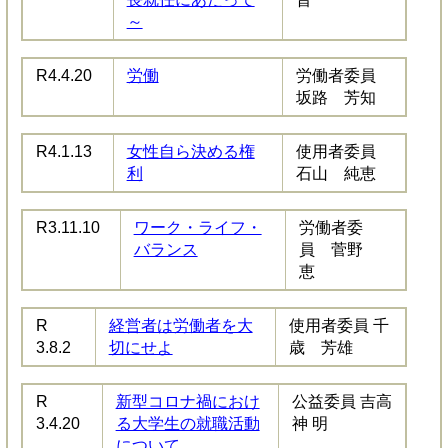
～
R4.4.20
労働
労働者委員
坂路 芳知
R4.1.13
女性自ら決める権
使用者委員
利
石山 純恵
R3.11.10
ワーク・ライフ・
労働者委
バランス
員 菅野
恵
R
経営者は労働者を大
使用者委員 千
3.8.2
切にせよ
歳 芳雄
R
新型コロナ禍におけ
公益委員 吉高
3.4.20
る大学生の就職活動
神 明
について