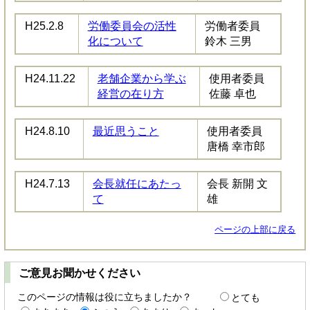
H25.2.8
労働委員会の活性
労働者委員
化について
鈴木 三男
H24.11.22
老舗企業から学ぶ
使用者委員
経営の在り方
佐藤 卓也
H24.8.10
最近思うこと
使用者委員
唐橋 幸市郎
H24.7.13
会長就任にあたっ
会長 新開 文
て
雄
ページの上部に戻る
ご意見お聞かせください
このページの情報は役に立ちましたか？
とても