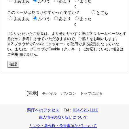
まあまあ
ふつう
あまり
まった
く
このページは見つけやすかったですか？
とても
まあまあ
ふつう
あまり
まった
く
※1 いただいたご意見は、より分かりやすく役に立つホームページとす
るために参考にさせていただきますので、ご協力をお願いします。
※2 ブラウザでCookie（クッキー）が使用できる設定になっていな
い、または、ブラウザがCookie（クッキー）に対応していない場合は
ご利用頂けません。
[表示]
モバイル
パソコン
トップに戻る
県庁へのアクセス
Tel：
024-521-1111
個人情報の取り扱いについて
リンク・著作権・免責事項などについて