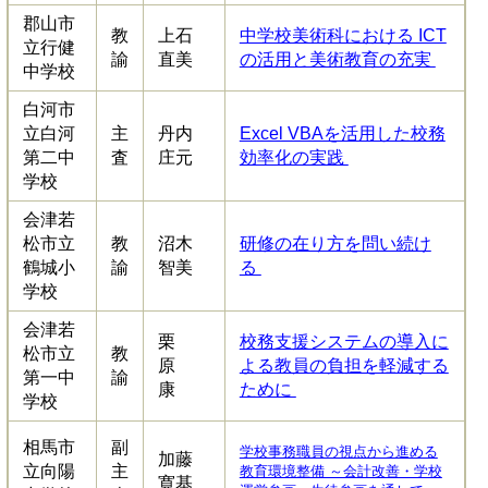
郡山市
教
上石
中学校美術科における ICT
立行健
諭
直美
の活用と美術教育の充実
中学校
白河市
立白河
主
丹内
Excel VBAを活用した校務
第二中
査
庄元
効率化の実践
学校
会津若
松市立
教
沼木
研修の在り方を問い続け
鶴城小
諭
智美
る
学校
会津若
栗
校務支援システムの導入に
松市立
教
原
よる教員の負担を軽減する
第一中
諭
康
ために
学校
相馬市
副
学校事務職員の視点から進める
加藤
立向陽
主
教育環境整備 ～会計改善・学校
寛基