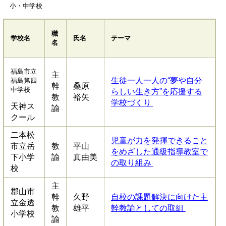
小・中学校
職
学校名
氏名
テーマ
名
福島市立
主
生徒一人一人の“夢や自分
福島第四
幹
桑原
中学校
らしい生き方”を応援する
教
裕矢
学校づくり
天神ス
諭
クール
二本松
児童が力を発揮できること
市立岳
教
平山
をめざした通級指導教室で
下小学
諭
真由美
の取り組み
校
主
郡山市
幹
久野
自校の課題解決に向けた主
立金透
教
雄平
幹教諭としての取組
小学校
諭