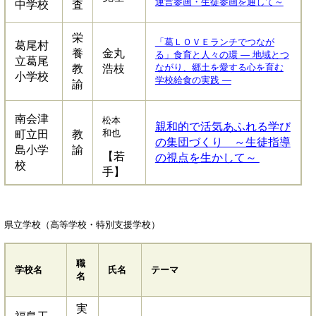
運営参画・生徒参画を通して～
中学校
査
栄
「葛ＬＯＶＥランチでつなが
葛尾村
養
金丸
る」食育と人々の環 ― 地域とつ
立葛尾
ながり、郷土を愛する心を育む
教
浩枝
小学校
学校給食の実践 ―
諭
南会津
松本
親和的で活気あふれる学び
和也
町立田
教
の集団づくり ～生徒指導
島小学
諭
【若
の視点を生かして～
校
手】
県立学校（高等学校・特別支援学校）
職
学校名
氏名
テーマ
名
実