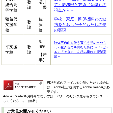
教
増井
総合高
て～教務部と芸術（音楽）の
諭
優
等学校
視点から～
猪苗代
佐
学校、家庭、関係機関との連
教
支援学
藤
携をとおした子どもたちの夢
諭
校
修一
の実現
昆
肢体不自由を伴う盲ろう児の自分ら
瑞希
平支援
教
しく生きる力を育むために ～「わか
る」「できる」を積み重ねる授業実
学校
諭
【若
践～
手】
PDF形式のファイルをご覧いただく場合に
は、Adobe社が提供するAdobe Readerが必
要です。
Adobe Readerをお持ちでない方は、バナーのリンク先からダウンロード
してください。（無料）
ご意見お聞かせください