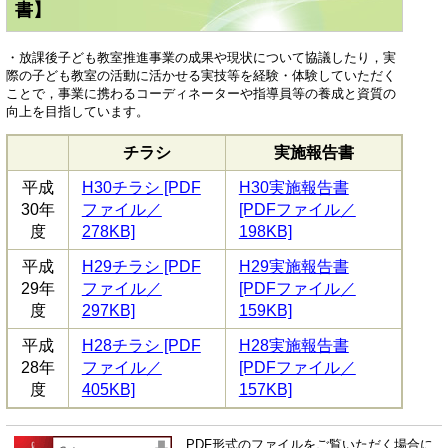
書】
・放課後子ども教室推進事業の成果や現状について協議したり，実
際の子ども教室の活動に活かせる実技等を経験・体験していただく
ことで，事業に携わるコーディネーターや指導員等の養成と資質の
向上を目指しています。
チラシ
実施報告書
平成
H30チラシ [PDF
H30実施報告書
30年
ファイル／
[PDFファイル／
度
278KB]
198KB]
平成
H29チラシ [PDF
H29実施報告書
29年
ファイル／
[PDFファイル／
度
297KB]
159KB]
平成
H28チラシ [PDF
H28実施報告書
28年
ファイル／
[PDFファイル／
度
405KB]
157KB]
PDF形式のファイルをご覧いただく場合に