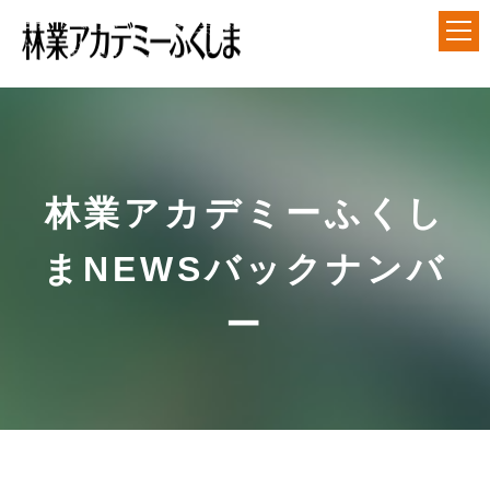
アカデミーについて
就業前長期研修
林業アカデミーふくし
短期研修
まNEWSバックナンバ
各種ダウンロード
ー
アクセス