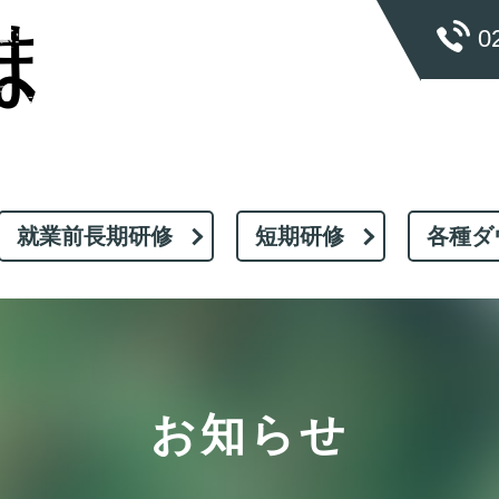
0
就業前長期研修
短期研修
各種ダ
お知らせ