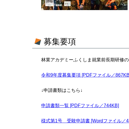
募集要項
林業アカデミーふくしま就業前長期研修の
令和9年度募集要項 [PDFファイル／867KB
↓申請書類はこちら↓
申請書類一覧 [PDFファイル／744KB]
様式第1号 受験申請書 [Wordファイル／43