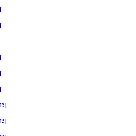
]
]
]
]
]
B]
B]