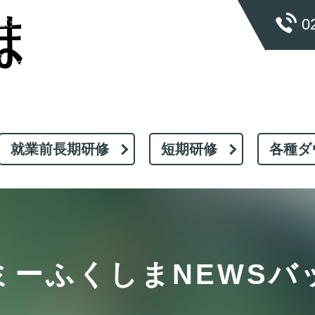
0
就業前長期研修
短期研修
各種ダ
ミーふくしまNEWSバ