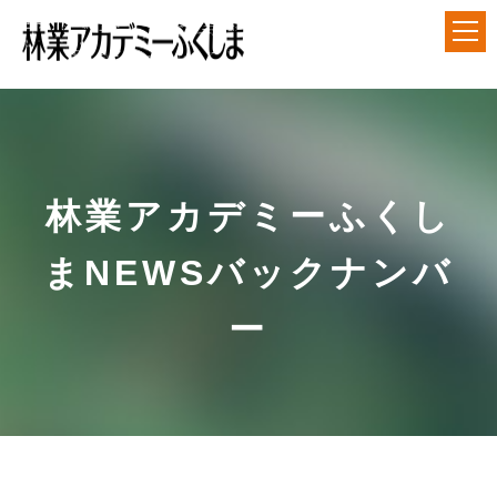
アカデミーについて
就業前長期研修
林業アカデミーふくし
短期研修
まNEWSバックナンバ
各種ダウンロード
ー
アクセス