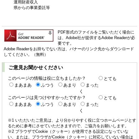
運用財産収入
県からの事業委託等
PDF形式のファイルをご覧いただく場合に
は、Adobe社が提供するAdobe Readerが必
要です。
Adobe Readerをお持ちでない方は、バナーのリンク先からダウンロード
してください。（無料）
ご意見お聞かせください
このページの情報は役に立ちましたか？
とても
まあまあ
ふつう
あまり
まった
く
このページは見つけやすかったですか？
とても
まあまあ
ふつう
あまり
まった
く
※1 いただいたご意見は、より分かりやすく役に立つホームページとす
るために参考にさせていただきますので、ご協力をお願いします。
※2 ブラウザでCookie（クッキー）が使用できる設定になっていな
い、または、ブラウザがCookie（クッキー）に対応していない場合は