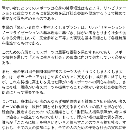
障がい者にとってのスポーツは心身の健康増進はもとより、リハビリテー
ションに役立つとともに交流の輪を広げ社会参加を促進するうえで極めて
重要な位置を占めるものである。
本県の「障がい者自立・共生ふくしまプラン」は、リハビリテーションと
ノーマライゼーションの基本理念に基づき、障がい者をとりまく社会のあ
らゆる分野において「完全参加と平等」の実現を基本目標として各種施策
を推進するものである。
このための方策としてスポーツは重要な役割を果たすものであり、スポー
ツ振興を通して「ともに生きる社会」の形成に向けて努力していく必要が
ある。
また、先の第31回全国身体障害者スポーツ大会「うつくしまふくしま大
会」は、ボランティアをはじめ多くの方々に支えられ、成功裡に終了した
が、これを契機に高まりを見せた障がい者スポーツへの関心を持続し、さ
らに今後一層障がい者スポーツを振興することが障がい者の社会参加等の
促進にとって重要である。
ついては、身体障がい者のみならず知的障害者も対象に含めた障がい者ス
ポーツの振興を、競技仲間とそれを支える多くの人々の協力を得ながら、
総合的に推進するための中核的組織として「財団法人福島県障がい者スポ
ーツ協会」を設立するものであり、もって、障がい者の生活の質を高め、
誰もが「こころに虹」を抱きいきいきと暮らすことのできる福祉社会、す
なわち、全ての人の参加による、全ての人のための平等な社会の実現に寄