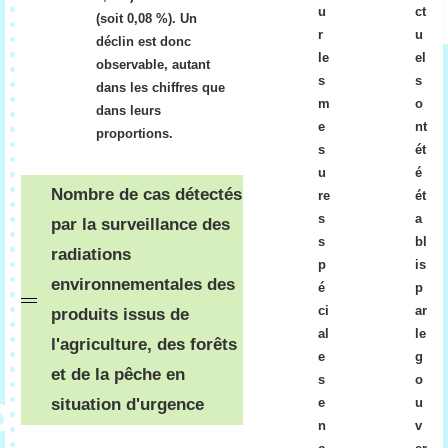
a
a
u
ct
(soit 0,08 %). Un
g
g
r
u
déclin est donc
r
r
le
el
observable, autant
o
o
s
s
dans les chiffres que
al
al
m
o
dans leurs
i
i
e
nt
proportions.
m
m
s
ét
e
e
u
é
n
n
Nombre de cas détectés
re
ét
ta
ta
s
a
par la surveillance des
ir
ir
s
bl
radiations
e
e
p
is
s
s
environnementales des
é
p
d
e
ci
ar
produits issus de
é
n
al
le
l'agriculture, des forêts
p
d
e
g
et de la pêche en
a
e
s
o
s
s
situation d'urgence
e
u
s
s
n
v
a
o