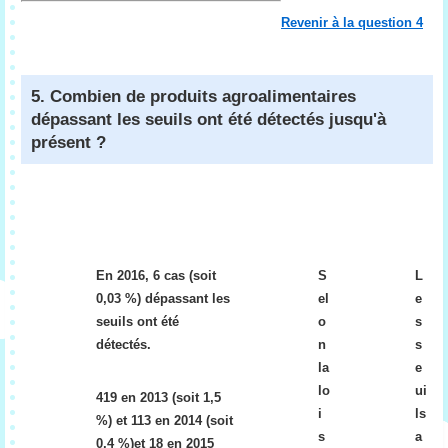
Revenir à la question 4
5. Combien de produits agroalimentaires
dépassant les seuils ont été détectés jusqu'à
présent ?
6.
7.
D
L
e
e
En 2016, 6 cas (soit
S
L
s
s
0,03 %) dépassant les
el
e
p
p
seuils ont été
o
s
r
r
détectés.
n
s
o
o
la
e
d
d
lo
ui
419 en 2013 (soit 1,5
ui
ui
i
ls
%) et 113 en 2014 (soit
ts
ts
s
a
0,4 %)et 18 en 2015