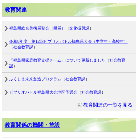
教育関連
福島県総合美術展覧会（県展）
（
文化振興課
）
令和8年度 第12回ビブリオバトル福島県大会（中学生・高校生）
（
社会教育課
）
「福島県家庭教育支援チーム」について更新しました
（
社会教育
課
）
ふくしま未来創造プログラム
（
社会教育課
）
ビブリオバトル福島県大会地区予選会
（
社会教育課
）
教育関連の一覧を見る
教育関係の機関・施設