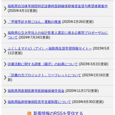
福島県自治体等病院特定診療科医師確保研修資金貸与希望者募集中
(2025年4月1日更新)
「早寝早起き朝ごはん」運動の推進
(2025年2月26日更新)
福島県公立大学法人の会計監査人選定に係る公募型プロポーザルに
ついて
(2024年7月24日更新)
ふくしまマナビi（アイ）～福島県生涯学習情報サイト～
(2023年5月
11日更新)
読書活動に関する調査（園児）の結果について
(2023年3月2日更新)
「読書の力プロジェクト」リーフレットについて
(2023年2月16日更
新)
福島県周産期医療等医師確保修学資金
(2020年11月17日更新)
福島県臨床研修病院見学支援制度について
(2019年8月30日更新)
新着情報のRSSを受信する