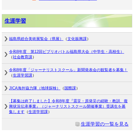
生涯学習
福島県総合美術展覧会（県展）
（
文化振興課
）
令和8年度 第12回ビブリオバトル福島県大会（中学生・高校生）
（
社会教育課
）
令和8年度「ジャーナリストスクール」新聞発表会の観覧者を募集！
（
生涯学習課
）
JICA海外協力隊（地球探検）
（
国際課
）
【募集は終了しました】令和8年度『震災・原発災の経験・教訓、復
興状況伝承事業』（ジャーナリストスクール開催事業）受講生を募
集します
（
生涯学習課
）
生涯学習の一覧を見る