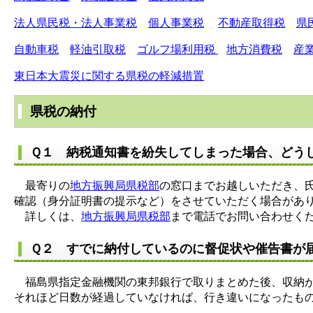
法人県民税・法人事業税
個人事業税
不動産取得税
県
自動車税
軽油引取税
ゴルフ場利用税
地方消費税
産
東日本大震災に関する県税の軽減措置
県税の納付
Ｑ１ 納税通知書を紛失してしまった場合、どう
最寄りの
地方振興局県税部
の窓口までお越しいただき、
確認（身分証明書の提示など）をさせていただく場合があ
詳しくは、
地方振興局県税部
まで電話でお問い合わせく
Ｑ２ すでに納付しているのに督促状や催告書が
福島県指定金融機関の東邦銀行で取りまとめた後、収納が
それほど日数が経過していなければ、行き違いになったも