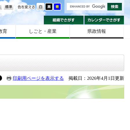
の大きさ
色を変える
組織でさがす
カ
教育
しごと・産業
県政情報
印刷用ページを表示する
掲載日：2026年4月1日更新