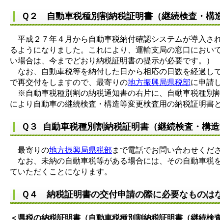
Ｑ２ 自動車税種別割納税証明書（継続検査・構
平成２７年４月から自動車税納付確認システムが導入され
るようになりました。これにより、運輸支局の窓口におい
い場合は、今までどおり納税証明書の提示が必要です。）
なお、自動車税等を納付した日から相応の日数を経過して
で再交付をしますので、最寄りの
地方振興局県税部
に申請
※自動車税種別割の納税通知書の右片に、自動車税種別割
により自動車の継続検査・構造等変更検査用の納税証明書
Ｑ３ 自動車税種別割納税証明書（継続検査・構
最寄りの
地方振興局県税部
まで電話でお問い合わせくだ
なお、未納の自動車税等がある場合には、その自動車税
ていただくことになります。
Ｑ４ 納税証明書の交付申請の際に必要なものは
＜県税の納税証明書（自動車税種別割納税証明書（継続検