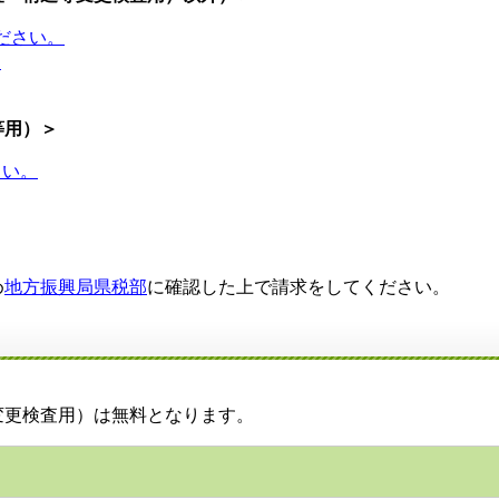
ださい。
。
等用）＞
さい。
め
地方振興局県税部
に確認した上で請求をしてください。
更検査用）は無料となります。