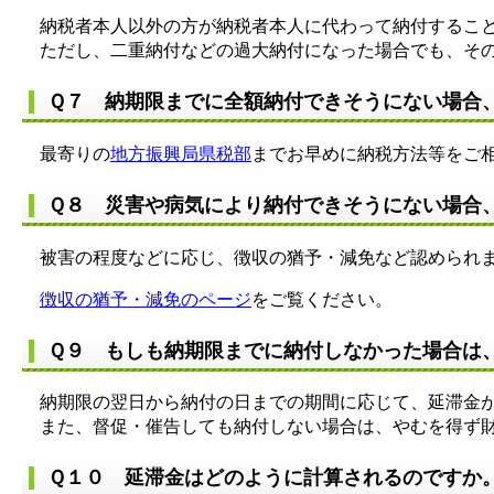
納税者本人以外の方が納税者本人に代わって納付すること
ただし、二重納付などの過大納付になった場合でも、その
Ｑ７ 納期限までに全額納付できそうにない場合
最寄りの
地方振興局県税部
までお早めに納税方法等をご
Ｑ８ 災害や病気により納付できそうにない場合
被害の程度などに応じ、徴収の猶予・減免など認められ
徴収の猶予・減免のページ
をご覧ください。
Ｑ９ もしも納期限までに納付しなかった場合は
納期限の翌日から納付の日までの期間に応じて、延滞金
また、督促・催告しても納付しない場合は、やむを得ず財
Ｑ１０ 延滞金はどのように計算されるのですか