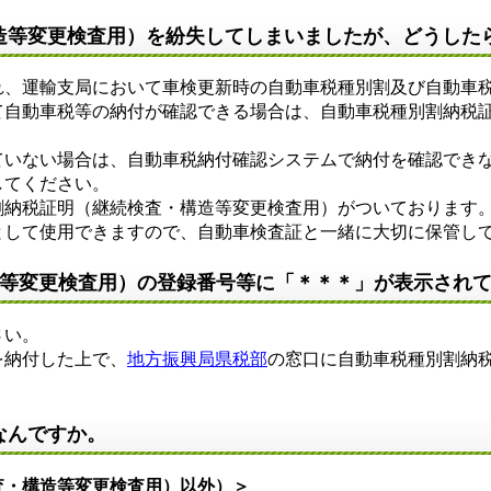
造等変更検査用）を紛失してしまいましたが、どうした
、運輸支局において車検更新時の自動車税種別割及び自動車税
て自動車税等の納付が確認できる場合は、自動車税種別割納税
いない場合は、自動車税納付確認システムで納付を確認できな
してください。
納税証明（継続検査・構造等変更検査用）がついております。
として使用できますので、自動車検査証と一緒に大切に保管し
造等変更検査用）の登録番号等に「＊＊＊」が表示され
さい。
を納付した上で、
地方振興局県税部
の窓口に自動車税種別割納
なんですか。
査・構造等変更検査用）以外）＞