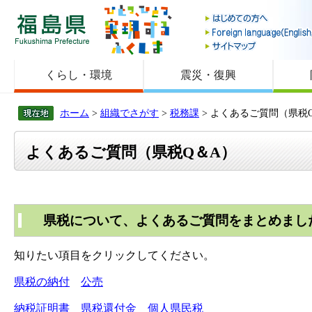
福島県
くらし・環境
震災・復興
ホーム
>
組織でさがす
>
税務課
> よくあるご質問（県税
よくあるご質問（県税Q＆A）
県税について、よくあるご質問をまとめまし
知りたい項目をクリックしてください。
県税の納付
公売
納税証明書
県税還付金
個人県民税