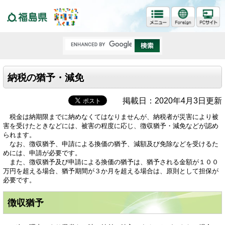
福島県
納税の猶予・減免
掲載日：2020年4月3日更新
税金は納期限までに納めなくてはなりませんが、納税者が災害により被
害を受けたときなどには、被害の程度に応じ、徴収猶予・減免などが認め
られます。
なお、徴収猶予、申請による換価の猶予、減額及び免除などを受けるた
めには、申請が必要です。
また、徴収猶予及び申請による換価の猶予は、猶予される金額が１００
万円を超える場合、猶予期間が３か月を超える場合は、原則として担保が
必要です。
徴収猶予