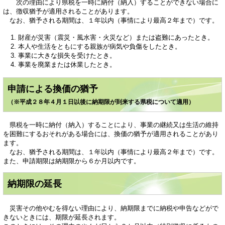
次の理由により県税を一時に納付（納入）することができない場合に
は、徴収猶予が適用されることがあります。
なお、猶予される期間は、１年以内（事情により最高２年まで）です。
財産が災害（震災・風水害・火災など）または盗難にあったとき。
本人や生活をともにする親族が病気や負傷をしたとき。
事業に大きな損失を受けたとき。
事業を廃業または休業したとき。
申請による換価の猶予
（※平成２８年４月１日以後に納期限が到来する県税について適用）
県税を一時に納付（納入）することにより、事業の継続又は生活の維持
を困難にするおそれがある場合には、換価の猶予が適用されることがあり
ます。
なお、猶予される期間は、１年以内（事情により最高２年まで）です。
また、申請期限は納期限から６か月以内です。
納期限の延長
災害その他やむを得ない理由により、納期限までに納税や申告などがで
きないときには、期限が延長されます。