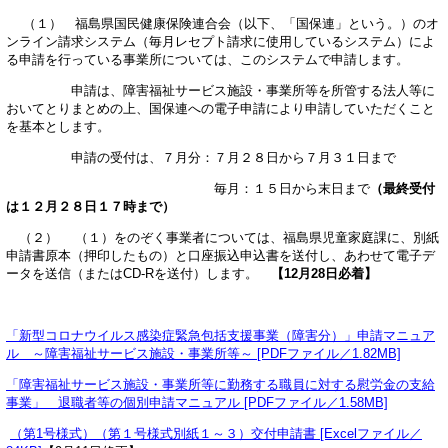
（１） 福島県国民健康保険連合会（以下、「国保連」という。）のオ
ンライン請求システム（毎月レセプト請求に使用しているシステム）によ
る申請を行っている事業所については、このシステムで申請します。
申請は、障害福祉サービス施設・事業所等を所管する法人等に
おいてとりまとめの上、国保連への電子申請により申請していただくこと
を基本とします。
申請の受付は、７月分：７月２８日から７月３１日まで
毎月：１５日から末日まで
（最終受付
は１２月２８日１７時まで）
（２） （１）をのぞく事業者については、福島県児童家庭課に、別紙
申請書原本（押印したもの）と口座振込申込書を送付し、あわせて電子デ
ータを送信（またはCD-Rを送付）します。
【12月28日必着】
「新型コロナウイルス感染症緊急包括支援事業（障害分）」申請マニュア
ル ～障害福祉サービス施設・事業所等～ [PDFファイル／1.82MB]
「障害福祉サービス施設・事業所等に勤務する職員に対する慰労金の支給
事業」 退職者等の個別申請マニュアル [PDFファイル／1.58MB]
（第1号様式）（第１号様式別紙１～３）交付申請書 [Excelファイル／