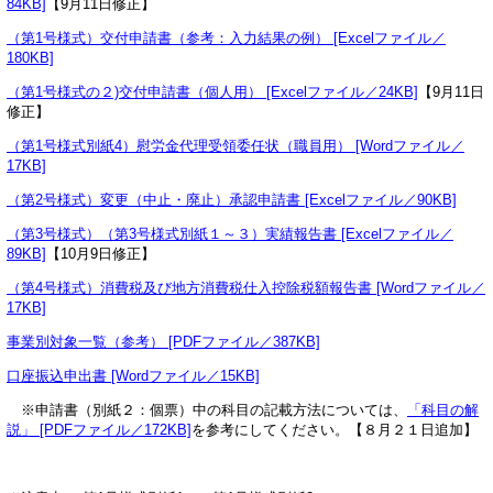
84KB]
【9月11日修正】
（第1号様式）交付申請書（参考：入力結果の例） [Excelファイル／
180KB]
（第1号様式の２)交付申請書（個人用） [Excelファイル／24KB]
【9月11日
修正】
（第1号様式別紙4）慰労金代理受領委任状（職員用） [Wordファイル／
17KB]
（第2号様式）変更（中止・廃止）承認申請書 [Excelファイル／90KB]
（第3号様式）（第3号様式別紙１～３）実績報告書 [Excelファイル／
89KB]
【10月9日修正】
（第4号様式）消費税及び地方消費税仕入控除税額報告書 [Wordファイル／
17KB]
事業別対象一覧（参考） [PDFファイル／387KB]
口座振込申出書 [Wordファイル／15KB]
※申請書（別紙２：個票）中の科目の記載方法については、
「科目の解
説」 [PDFファイル／172KB]
を参考にしてください。【８月２１日追加】