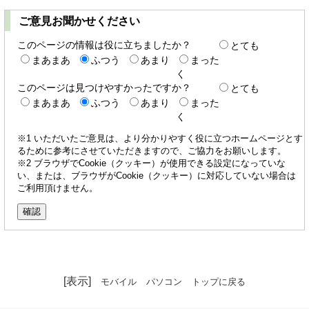
ご意見お聞かせください
このページの情報は役に立ちましたか？
とても
まあまあ
ふつう
あまり
まった
く
このページは見つけやすかったですか？
とても
まあまあ
ふつう
あまり
まった
く
※1 いただいたご意見は、より分かりやすく役に立つホームページとす
るために参考にさせていただきますので、ご協力をお願いします。
※2 ブラウザでCookie（クッキー）が使用できる設定になっていな
い、または、ブラウザがCookie（クッキー）に対応していない場合は
ご利用頂けません。
[表示]
モバイル
パソコン
トップに戻る