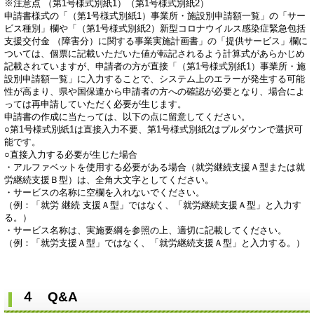
※注意点 （第1号様式別紙1）（第1号様式別紙2）
申請書様式の「（第1号様式別紙1）事業所・施設別申請額一覧」の「サー
ビス種別」欄や「（第1号様式別紙2）新型コロナウイルス感染症緊急包括
支援交付金 （障害分）に関する事業実施計画書」の「提供サービス」欄に
ついては、個票に記載いただいた値が転記されるよう計算式があらかじめ
記載されていますが、申請者の方が直接「（第1号様式別紙1）事業所・施
設別申請額一覧」に入力することで、システム上のエラーが発生する可能
性が高まり、県や国保連から申請者の方への確認が必要となり、場合によ
っては再申請していただく必要が生じます。
申請書の作成に当たっては、以下の点に留意してください。
○第1号様式別紙1は直接入力不要、第1号様式別紙2はプルダウンで選択可
能です。
○直接入力する必要が生じた場合
・アルファベットを使用する必要がある場合（就労継続支援Ａ型または就
労継続支援Ｂ型）は、全角大文字としてください。
・サービスの名称に空欄を入れないでください。
（例：「就労 継続 支援Ａ型」ではなく、「就労継続支援Ａ型」と入力す
る。）
・サービス名称は、実施要綱を参照の上、適切に記載してください。
（例：「就労支援Ａ型」ではなく、「就労継続支援Ａ型」と入力する。）
４ Q&A