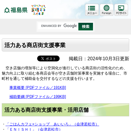
福島県
活力ある商店街支援事業
掲載日：2024年10月3日更新
空き店舗の増加等により空洞化が進行している商店街の活性化のため、
魅力向上に取り組む各商店会等が空き店舗対策事業を実施する場合に、市
町村を通して補助金を交付するなどの支援を行います。
事業概要 [PDFファイル／191KB]
補助要綱 [PDFファイル／199KB]
活力ある商店街支援事業・活用店舗
・
「ごはんカフェ×ショップ あいいろ」（会津若松市）
・
「ＥＮＩＳＨＩ」（会津若松市）