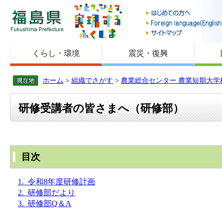
福島県
くらし・環境
震災・復興
ホーム
>
組織でさがす
>
農業総合センター 農業短期大学
研修受講者の皆さまへ（研修部）
目次
1.
令和8年度研修計画
2. 研修部だより
3. 研修部Q＆A