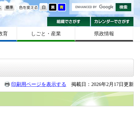
の大きさ
色を変える
組織でさがす
カ
教育
しごと・産業
県政情報
印刷用ページを表示する
掲載日：2026年2月17日更新