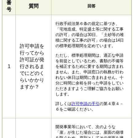
番
質問
回答
号
行政手続法第６条の規定に基づき、
「宅地造成、特定盛土等に関する工事
の許可」の場合は30日、「土砂等の堆
積に関する工事の許可」の場合は14日
許可申請を
の標準処理期間を定めています。
行ってから
ただし、標準処理期間は、適正な申請
許可証が発
を前提としているため、書類の不備等
1
行されるま
を補正するために要する期間は含まれ
ません。また、申請窓口の執務が行わ
でにどのく
れない休日は期間に含まれません。十
らいかかり
分に時間に余裕を持った申請をしてい
ますか？
ただきますようご理解ご協力をお願い
します。
詳しくは
許可申請の手引
の第４章４－
６をご確認ください。
開発事業等において、次のような
「崖」が生じた場合には、崖面の崩壊
を防ぐため、原則としてその崖面を擁