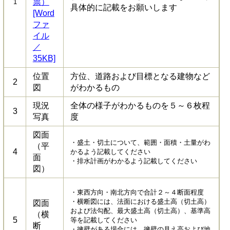
票）
1
具体的に記載をお願いします
[Word
ファ
イル
／
35KB]
位置
方位、道路および目標となる建物など
2
図
がわかるもの
現況
全体の様子がわかるものを５～６枚程
3
写真
度
図面
・盛土・切土について、範囲・面積・土量がわ
（平
4
かるよう記載してください
面
・排水計画がわかるよう記載してください
図）
・東西方向・南北方向で合計２～４断面程度
・横断図には、法面における盛土高（切土高）
図面
および法勾配、最大盛土高（切土高）、基準高
（横
5
等を記載してください
断
・擁壁がある場合には、擁壁の見え高および地