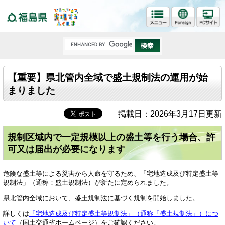
福島県
【重要】県北管内全域で盛土規制法の運用が始
まりました
掲載日：2026年3月17日更新
規制区域内で一定規模以上の盛土等を行う場合、許
可又は届出が必要になります
危険な盛土等による災害から人命を守るため、「宅地造成及び特定盛土等
規制法」（通称：盛土規制法）が新たに定められました。
県北管内全域において、盛土規制法に基づく規制を開始しました。
詳しくは
「宅地造成及び特定盛土等規制法」（通称「盛土規制法」）につ
いて
（国土交通省ホームページ）をご確認ください。