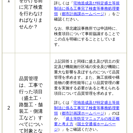
1
をかける前
詳しくは「
宅地造成及び特定盛土等規
に完了検査
制法に係る工事完了検査等事務処理要
を行わなけ
領
（
都市計画課ホームページ
）​」をご
確認ください。
ればなりま
せんか？
なお、県北建設事務所では申請時に、
検査項目について事前協議することで
この点を明確にすることとしていま
す。
上記回答１と同様に盛土及び切土の安
定及び機能施行区域の安全及び機能に
重大な影響を及ぼすものについて品質
管理を求めます。また、施工規模や構
品質管理
造物の要求性能等により品質管理の審
は、工事で
査を実施する必要があると考えられる
行った項目
項目について品質管理を求めます。
（盛土工・
詳しくは「
宅地造成及び特定盛土等規
路盤工・舗
2
制法に係る工事完了検査等事務処理要
装工・側溝
領
（
都市計画課ホームページ
）」のほ
工など）す
か、「
盛土等防災マニュアルの改正概
べてについ
要と考え方
（
国土交通省ホームペー
ジ
）」をご確認ください。
て対象とな