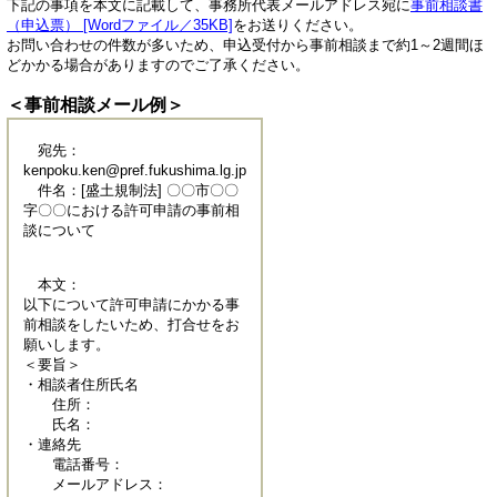
下記の事項を本文に記載して、事務所代表メールアドレス宛に
事前相談書
（申込票） [Wordファイル／35KB]
をお送りください。
お問い合わせの件数が多いため、申込受付から事前相談まで約1～2週間ほ
どかかる場合がありますのでご了承ください。
＜事前相談メール例＞
宛先：
kenpoku.ken@pref.fukushima.lg.jp
件名：[盛土規制法] 〇〇市〇〇
字〇〇における許可申請の事前相
談について
本文：
以下について許可申請にかかる事
前相談をしたいため、打合せをお
願いします。
＜要旨＞
・相談者住所氏名
住所：
氏名：
・連絡先
電話番号：
メールアドレス：