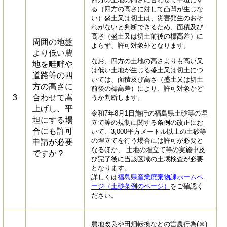
る（四方の高さに対して凸凹が生じな
い）盛土又は切土は、災害発生のおそ
れがないと判断できるため、面積及び
高さ（盛土又は切土前後の標高差）に
周囲の地盤
よらず、許可対象外となります。
より低い農
なお、四方の土地の高さよりも高い又
地を畦畔や
は低い土地が生じる盛土又は切土につ
道路等の四
いては、面積及び高さ（盛土又は切土
方の高さに
前後の標高差）により、許可対象かど
3
合わせて嵩
うか判断します。
上げし、平
令和7年8月1日施行の福島県土砂等の埋
坦にする場
立て等の規制に関する条例の改正にお
合にも許可
いて、3,000平方メートル以上の土砂等
の埋立てを行う場合には許可が必要と
申請が必要
なるほか、 土地の埋立て等の実施中及
ですか？
び完了後に当該区域の土壌検査が必要
となります。
詳しくは
福島県産業廃棄物課ホームペ
ージ（土砂条例のページ）
をご確認く
ださい。
農地改良や田畑転換などの営農行為(※)