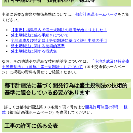
許可申請の手引・技術的基準・様式等
申請に必要な書類や技術基準については、
都市計画課ホームページ
をご覧
ください。
【重要】福島県内で盛土規制法の運用が始まりました！
盛土規制法に係る手続きについて
宅地造成及び特定盛土等規制法に基づく許可申請の手引
盛土規制法に関する技術的基準
盛土規制法に関する様式集
なお、その他法令や詳細な技術的基準については、
「宅地造成及び特定盛
土等規制法」（通称「盛土規制法」）について
（国土交通省ホームペー
ジ）に掲載の資料も併せてご確認ください。
都市計画法に基づく開発行為は盛土規制法の技術的
基準に適合している必要があります
詳しくは都市計画法第３３条第１項７号および
開発許可制度の手引・様
式
（都市計画課ホームページ）を参照してください。
工事の許可に係る公表