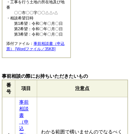
・工事を行う土地の所在地及び地
番
〇〇市〇〇字〇〇△△-△
・相談希望日時
第1希望：令和〇年〇月〇日
第2希望：令和〇年〇月〇日
第3希望：令和〇年〇月〇日
添付ファイル：
事前相談書（申込
票） [Wordファイル／35KB]
事前相談の際にお持ちいただきたいもの
番
項目
注意点
号
事前
相談
書
（申
込
わかる範囲で構いませんのでなるべく