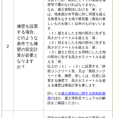
壁等で覆わなければなりません。
​なお、盛土規制法における「崖」と
は、地表面が水平面に対し30度を超え
る角度をなす土地で硬岩盤（風化の著
しいものを除く）以外のものをいいま
擁壁を設置
す。
する場合、
（１）盛土をした土地の部分に生ずる
どのような
高さが１メートルを超える「崖」
（２）切土をした土地の部分に生ずる
条件でも擁
2
高さが２メートルを超える「崖」
壁の安定計
（３）盛土と切土とを同時にした土地
算が必要と
の部分に生ずる高さが２メートルを超
なります
える「崖」
以上の（１）～（３）に設置する「鉄
か？
筋コンクリート造」又は「無筋コンク
リート造」擁壁、若しくは、任意に設
置する擁壁で、高さが２メートルを超
える擁壁は構造計算を要します。
詳しくは
盛土規制法に関する技術的基
準
のほか、盛土等防災マニュアルの解
説をご確認ください。
四方の土地の高さに合わせて平坦にす