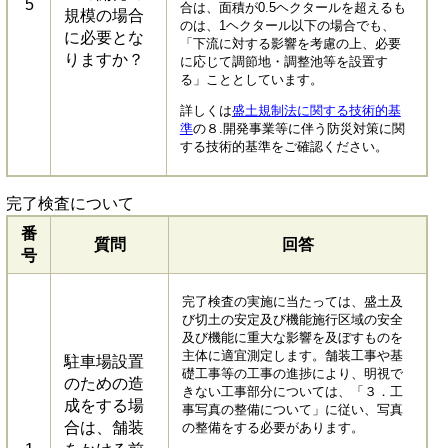
5
合は、面積が0.5ヘクタールを超えるも
規模の場合
のは、1ヘクタール以下の場合でも、
に必要とな
「下流に対する影響を考慮の上、必要
りますか？
に応じて調節地・調整池等を設置す
る」こととしています。
詳しくは
盛土規制法に関する技術的基
準
の８.開発事業等に伴う防災対策に関
する技術的基準をご確認ください。
完了検査について
番
質問
回答
号
完了検査の実施に当たっては、盛土及
び切土の安定及び機能施行区域の安全
及び機能に重大な影響を及ぼすものを
主体に適宜測定します。舗装工事や​基
駐車場設置
礎工事等の工事の進捗により、明視で
のための造
きない工事部分については、「３．工
成をする場
事写真の整備について」に従い、写真
合は、舗装
の整備をする必要があります。