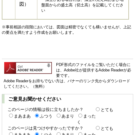
図）
盤面からの盛土高（切土高）を記載してくださ
い
※事前相談の段階においては、図面は精密でなくても構いませんが、上記
の要点を満たすよう作成をお願いします。
PDF形式のファイルをご覧いただく場合に
は、Adobe社が提供するAdobe Readerが必
要です。
Adobe Readerをお持ちでない方は、バナーのリンク先からダウンロード
してください。（無料）
ご意見お聞かせください
このページの情報は役に立ちましたか？
とても
まあまあ
ふつう
あまり
まった
く
このページは見つけやすかったですか？
とても
まあまあ
ふつう
あまり
まった