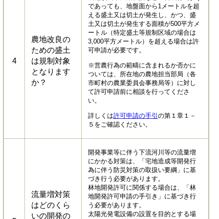
であっても、地盤面から1メートルを超
える盛土又は切土が発生し、かつ、盛
土又は切土が発生する面積が500平方メ
ートル（特定盛土等規制区域の場合は
農地改良の
3,000平方メートル）を超える場合は許
ための盛土
可申請が必要です。
4
は規制対象
※営農行為の範疇に含まれるか否かに
となります
ついては、所在地の農地担当部局（各
か？
市町村の農業委員会事務局等）に対し
て許可申請前に相談を行ってくださ
い。
詳しくは
許可申請の手引
の第１章１－
５をご確認ください。
開発事業等に伴う下流河川等の流量増
にかかる対策は、「宅地造成等開発行
為に伴う防災対策の取扱い要綱」に基
づき行う必要があります。
林地開発許可に関係する場合は、「林
流量増対策
地開発許可申請の手引き」に基づき行
はどのくら
う必要があります。
太陽光発電設備の設置を目的とする場
いの開発の