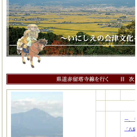
一、「
「八反