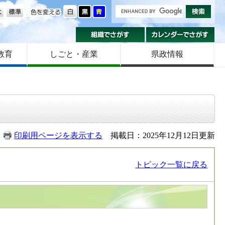
の大きさ
色を変える
組織でさがす
カ
教育
しごと・産業
県政情報
印刷用ページを表示する
掲載日：2025年12月12日更新
トピック一覧に戻る