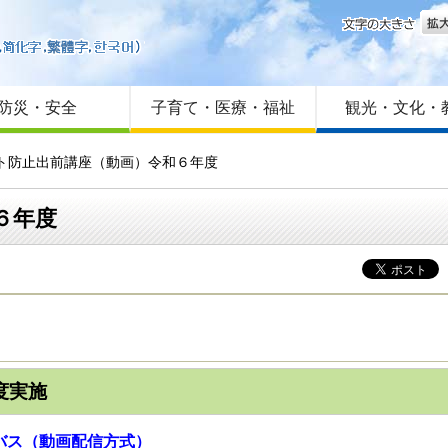
文字
はじめての方へ
Foreign language
サイトマップ
防災・安全
子育て・医療・福祉
観光・文化・
ント防止出前講座（動画）令和６年度
６年度
度実施
バス（動画配信方式）