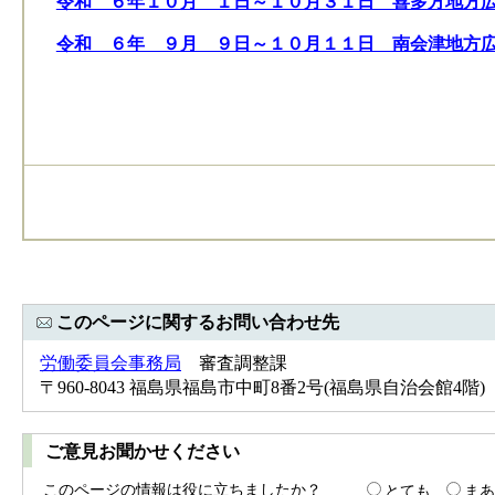
令和 ６年１０月 １日～１０月３１日 喜多方地方
令和 ６年 ９月 ９日～１０月１１日 南会津地方
このページに関するお問い合わせ先
労働委員会事務局
審査調整課
〒960-8043 福島県福島市中町8番2号(福島県自治会館4階) Tel：
ご意見お聞かせください
このページの情報は役に立ちましたか？
とても
まあ