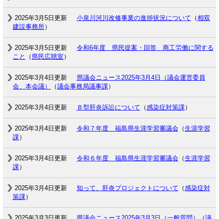
2025年3月5日更新
小泉川河川改修事業の進捗状況について
（
相双
建設事務所
）
2025年3月5日更新
令和6年度 県民提案・回答 商工労働に関する
こと
（
県民広聴室
）
2025年3月4日更新
県議会ニュース2025年3月4日（議会運営委員
会、本会議）
（
議会事務局議事課
）
2025年3月4日更新
Ｂ型肝炎訴訟について
（
感染症対策課
）
2025年3月4日更新
令和７年度 福島県生涯学習審議会
（
生涯学習
課
）
2025年3月4日更新
令和６年度 福島県生涯学習審議会
（
生涯学習
課
）
2025年3月4日更新
知って、肝炎プロジェクトについて
（
感染症対
策課
）
2025年3月3日更新
県議会ニュース2025年3月3日（一般質問）
（
議