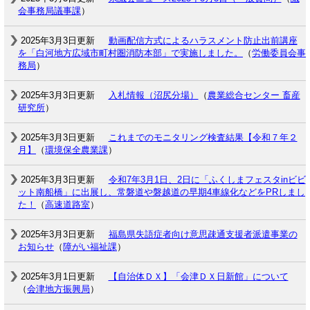
会事務局議事課
）
2025年3月3日更新
動画配信方式によるハラスメント防止出前講座
を「白河地方広域市町村圏消防本部」で実施しました。
（
労働委員会事
務局
）
2025年3月3日更新
入札情報（沼尻分場）
（
農業総合センター 畜産
研究所
）
2025年3月3日更新
これまでのモニタリング検査結果【令和７年２
月】
（
環境保全農業課
）
2025年3月3日更新
令和7年3月1日、2日に「ふくしまフェスタinビビ
ット南船橋」に出展し、常磐道や磐越道の早期4車線化などをPRしまし
た！
（
高速道路室
）
2025年3月3日更新
福島県失語症者向け意思疎通支援者派遣事業の
お知らせ
（
障がい福祉課
）
2025年3月1日更新
【自治体ＤＸ】「会津ＤＸ日新館」について
（
会津地方振興局
）