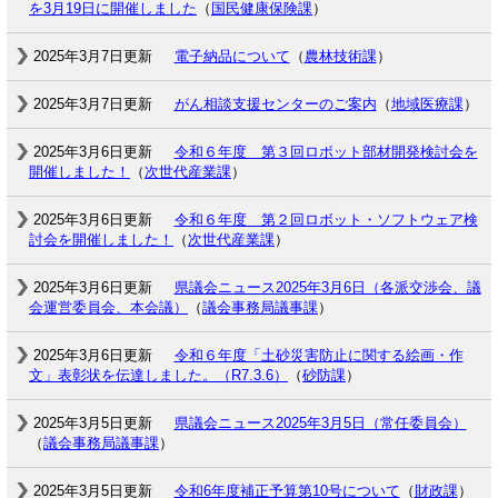
を3月19日に開催しました
（
国民健康保険課
）
2025年3月7日更新
電子納品について
（
農林技術課
）
2025年3月7日更新
がん相談支援センターのご案内
（
地域医療課
）
2025年3月6日更新
令和６年度 第３回ロボット部材開発検討会を
開催しました！
（
次世代産業課
）
2025年3月6日更新
令和６年度 第２回ロボット・ソフトウェア検
討会を開催しました！
（
次世代産業課
）
2025年3月6日更新
県議会ニュース2025年3月6日（各派交渉会、議
会運営委員会、本会議）
（
議会事務局議事課
）
2025年3月6日更新
令和６年度「土砂災害防止に関する絵画・作
文」表彰状を伝達しました。（R7.3.6）
（
砂防課
）
2025年3月5日更新
県議会ニュース2025年3月5日（常任委員会）
（
議会事務局議事課
）
2025年3月5日更新
令和6年度補正予算第10号について
（
財政課
）