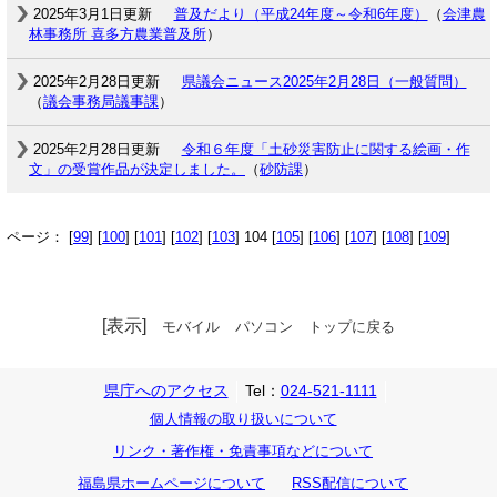
2025年3月1日更新
普及だより（平成24年度～令和6年度）
（
会津農
林事務所 喜多方農業普及所
）
2025年2月28日更新
県議会ニュース2025年2月28日（一般質問）
（
議会事務局議事課
）
2025年2月28日更新
令和６年度「土砂災害防止に関する絵画・作
文」の受賞作品が決定しました。
（
砂防課
）
ページ： [
99
] [
100
] [
101
] [
102
] [
103
] 104 [
105
] [
106
] [
107
] [
108
] [
109
]
[表示]
モバイル
パソコン
トップに戻る
県庁へのアクセス
Tel：
024-521-1111
個人情報の取り扱いについて
リンク・著作権・免責事項などについて
福島県ホームページについて
RSS配信について