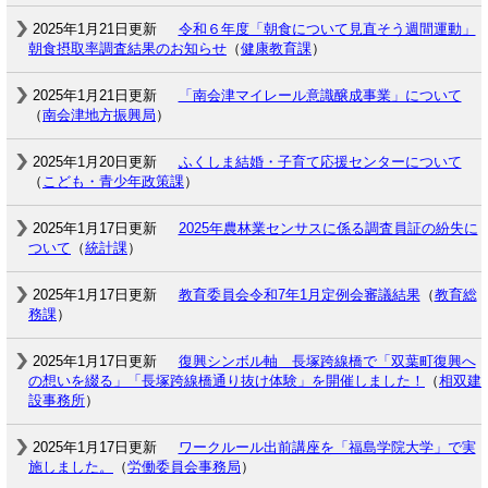
2025年1月21日更新
令和６年度「朝食について見直そう週間運動」
朝食摂取率調査結果のお知らせ
（
健康教育課
）
2025年1月21日更新
「南会津マイレール意識醸成事業」について
（
南会津地方振興局
）
2025年1月20日更新
ふくしま結婚・子育て応援センターについて
（
こども・青少年政策課
）
2025年1月17日更新
2025年農林業センサスに係る調査員証の紛失に
ついて
（
統計課
）
2025年1月17日更新
教育委員会令和7年1月定例会審議結果
（
教育総
務課
）
2025年1月17日更新
復興シンボル軸 長塚跨線橋で「双葉町復興へ
の想いを綴る」「長塚跨線橋通り抜け体験」を開催しました！
（
相双建
設事務所
）
2025年1月17日更新
ワークルール出前講座を「福島学院大学」で実
施しました。
（
労働委員会事務局
）