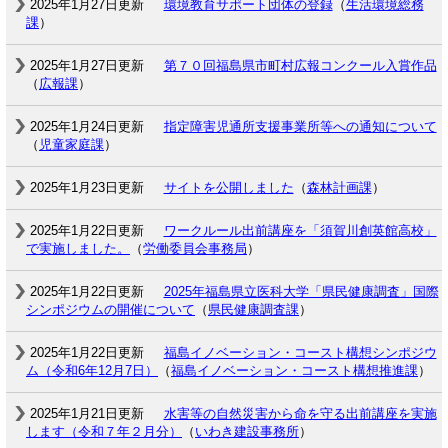
2025年1月27日更新
環境教育サポート団体の登録
（
生活環境総務
課
）
2025年1月27日更新
第７０回福島県市町村広報コンクール入賞作品
（
広報課
）
2025年1月24日更新
指定障害児通所支援事業所等への通知について
（
児童家庭課
）
2025年1月23日更新
サイトを公開しました
（
森林計画課
）
2025年1月22日更新
ワークルール出前講座を「須賀川創英館高校」
で実施しました。
（
労働委員会事務局
）
2025年1月22日更新
2025年福島県立医科大学「県民健康調査」国際
シンポジウムの開催について
（
県民健康調査課
）
2025年1月22日更新
福島イノベーション・コースト構想シンポジウ
ム（令和6年12月7日）
（
福島イノベーション・コースト構想推進課
）
2025年1月21日更新
水害等の自然災害から命を守る出前講座を実施
します（令和７年２月分）
（
いわき建設事務所
）