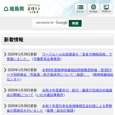
福島県
新着情報
2025年1月29日更新
ワークルール出前講座を「喜多方桐桜高校」で
実施しました。
（
労働委員会事務局
）
2025年1月29日更新
令和6年度精神保健福祉関係職員研修・第3回テ
ーマ別研修会「市販薬・処方薬依存について（仮題）」
（
精神保健福祉
センター
）
2025年1月28日更新
令和６年度夏井川・鮫川・藤原川流域治水協議
会の開催について
（
いわき建設事務所
）
2025年1月28日更新
令和７年度日本生命保険相互会社様による寄附
金の受納式を行いました
（
復興・総合計画課
）