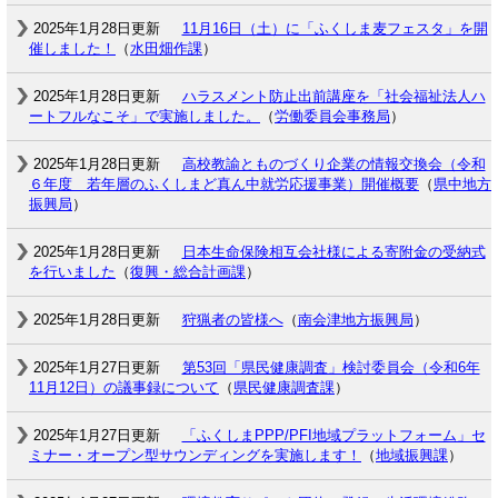
2025年1月28日更新
11月16日（土）に「ふくしま麦フェスタ」を開
催しました！
（
水田畑作課
）
2025年1月28日更新
ハラスメント防止出前講座を「社会福祉法人ハ
ートフルなこそ」で実施しました。
（
労働委員会事務局
）
2025年1月28日更新
高校教諭とものづくり企業の情報交換会（令和
６年度 若年層のふくしまど真ん中就労応援事業）開催概要
（
県中地方
振興局
）
2025年1月28日更新
日本生命保険相互会社様による寄附金の受納式
を行いました
（
復興・総合計画課
）
2025年1月28日更新
狩猟者の皆様へ
（
南会津地方振興局
）
2025年1月27日更新
第53回「県民健康調査」検討委員会（令和6年
11月12日）の議事録について
（
県民健康調査課
）
2025年1月27日更新
「ふくしまPPP/PFI地域プラットフォーム」セ
ミナー・オープン型サウンディングを実施します！
（
地域振興課
）