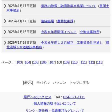
2025年1月17日更新
道路の除雪・融雪剤散布作業について
（
富岡土
木事務所
）
2025年1月17日更新
遠隔臨場
（
農林技術課
）
2025年1月16日更新
令和６年度開催イベント
（
北海道事務所
）
2025年1月16日更新
令和６年度１２月補正 工事等発注見通し
（
県
北流域下水道建設事務所
）
ページ： [
103
] [
104
] [
105
] [
106
] [
107
] 108 [
109
] [
110
] [
111
] [
112
] [
113
]
[表示]
モバイル
パソコン
トップに戻る
県庁へのアクセス
Tel：
024-521-1111
個人情報の取り扱いについて
リンク・著作権・免責事項などについて