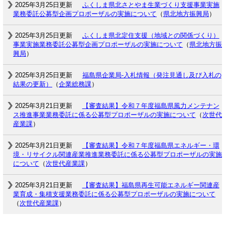
2025年3月25日更新
ふくしま県北さとやま生業づくり支援事業実施
業務委託公募型企画プロポーザルの実施について
（
県北地方振興局
）
2025年3月25日更新
ふくしま県北定住支援（地域との関係づくり）
事業実施業務委託公募型企画プロポーザルの実施について
（
県北地方振
興局
）
2025年3月25日更新
福島県企業局-入札情報（発注見通し及び入札の
結果の更新）
（
企業総務課
）
2025年3月21日更新
【審査結果】令和７年度福島県風力メンテナン
ス推進事業業務委託に係る公募型プロポーザルの実施について
（
次世代
産業課
）
2025年3月21日更新
【審査結果】令和７年度福島県エネルギー・環
境・リサイクル関連産業推進業務委託に係る公募型プロポーザルの実施
について
（
次世代産業課
）
2025年3月21日更新
【審査結果】福島県再生可能エネルギー関連産
業育成・集積支援業務委託に係る公募型プロポーザルの実施について
（
次世代産業課
）