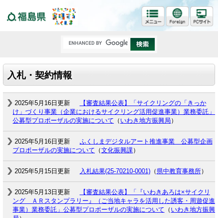
福島県
入札・契約情報
2025年5月16日更新
【審査結果公表】「サイクリングの「きっか
け」づくり事業（企業におけるサイクリング活用促進事業）業務委託」
公募型プロポーザルの実施について
（
いわき地方振興局
）
2025年5月16日更新
ふくしまデジタルアート推進事業 公募型企画
プロポーザルの実施について
（
文化振興課
）
2025年5月15日更新
入札結果(25-70210-0001)
（
県中教育事務所
）
2025年5月13日更新
【審査結果公表】「『いわきあろは×サイクリ
ング ＡＲスタンプラリー』（ご当地キャラを活用した誘客・周遊促進
事業）業務委託」公募型プロポーザルの実施について
（
いわき地方振興