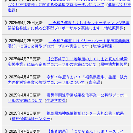
づくり推進業務」に関する公募型プロポーザルについて
（
健康づくり推
進課
）
2025年4月25日更新
「令和７年度ふくしまサッカーチャレンジ塾事
業業務委託」に係る公募型プロポーザルを実施します
（
地域振興課
）
2025年4月25日更新
「令和７年度ＩＨドリームシート招待事業業務
委託」に係る公募型プロポーザルを実施します
（
地域振興課
）
2025年4月7日更新
【公募終了】「若年層のふくしまど真ん中就労
応援事業」に係る企画プロポーザルの実施について
（
県中地方振興局
）
2025年4月4日更新
令和７年度うまい！「福島県産牛」生産・販売
力強化対策事業公募型プロポーザルについて
（
畜産課
）
2025年4月4日更新
震災等関連学習成果発信事業 公募型プロポー
ザルの実施について
（
生涯学習課
）
2025年4月1日更新
福島県精神保健福祉センター入札公告・結果
（
精神保健福祉センター
）
2025年4月1日更新
【審査結果】「つながるふくしまナースライ