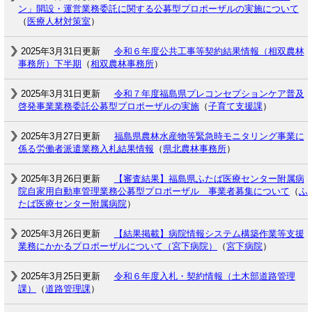
ン」開設・運営業務委託に関する公募型プロポーザルの実施について
（
医療人材対策室
）
2025年3月31日更新
令和６年度公共工事等契約結果情報（相双農林
事務所）下半期
（
相双農林事務所
）
2025年3月31日更新
令和７年度福島県プレコンセプションケア普及
啓発事業業務委託公募型プロポーザルの実施
（
子育て支援課
）
2025年3月27日更新
福島県農林水産物等緊急時モニタリング事業に
係る労働者派遣業務入札結果情報
（
県北農林事務所
）
2025年3月26日更新
【審査結果】福島県ふたば医療センター附属病
院自家用自動車管理業務公募型プロポーザル 事業者募集について
（
ふ
たば医療センター附属病院
）
2025年3月26日更新
【結果掲載】病院情報システム構築作業等支援
業務にかかるプロポーザルについて（宮下病院）
（
宮下病院
）
2025年3月25日更新
令和６年度入札・契約情報（土木部道路管理
課）
（
道路管理課
）