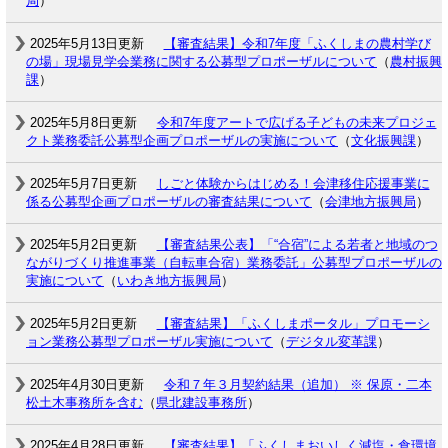
局
）
2025年5月13日更新
【審査結果】令和7年度「ふくしまの農村学び
の場」現場見学会業務に関する公募型プロポーザルについて
（
農村振興
課
）
2025年5月8日更新
令和7年度アートで広げる子どもの未来プロジェ
クト業務委託公募型企画プロポーザルの実施について
（
文化振興課
）
2025年5月7日更新
しごと体験からはじめる！会津移住応援事業に
係る公募型企画プロポーザルの審査結果について
（
会津地方振興局
）
2025年5月2日更新
【審査結果公表】「“合宿”による若者と地域のつ
ながりづくり推進事業（自転車合宿）業務委託」公募型プロポーザルの
実施について
（
いわき地方振興局
）
2025年5月2日更新
【審査結果】「ふくしまポータル」プロモーシ
ョン業務公募型プロポーザル実施について
（
デジタル変革課
）
2025年4月30日更新
令和７年３月契約結果（追加） ※ 保原・二本
松土木事務所を含む
（
県北建設事務所
）
2025年4月28日更新
【審査結果】「ふくしまおいしく減塩・食環境