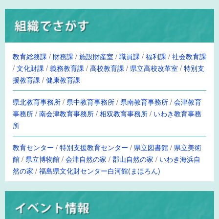
教育総務課
/
財務課
/
施設財産室
/
職員課
/
福利課
/
社会教育課
/
文化財課
/
義務教育課
/
高校教育課
/
県立高校改革室
/
特別支
援教育課
/
健康教育課
県北教育事務所
/
県中教育事務所
/
県南教育事務所
/
会津教育
事務所
/
南会津教育事務所
/
相双教育事務所
/
いわき教育事務
所
教育センター
/
特別支援教育センター
/
県立図書館
/
県立美術
館
/
県立博物館
/
会津自然の家
/
郡山自然の家
/
いわき海浜自
然の家
/
福島県文化財センター白河館(まほろん)