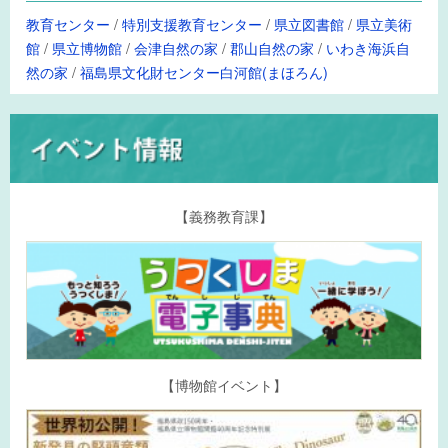
教育センター
/
特別支援教育センター
/
県立図書館
/
県立美術
館
/
県立博物館
/
会津自然の家
/
郡山自然の家
/
いわき海浜自
然の家
/
福島県文化財センター白河館(まほろん)
【義務教育課】
【博物館イベント】