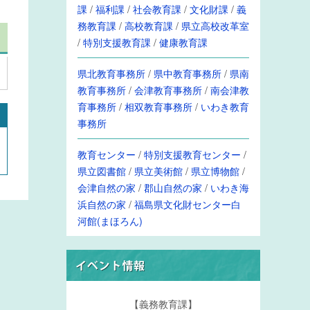
課
/
福利課
/
社会教育課
/
文化財課
/
義
務教育課
/
高校教育課
/
県立高校改革室
/
特別支援教育課
/
健康教育課
県北教育事務所
/
県中教育事務所
/
県南
教育事務所
/
会津教育事務所
/
南会津教
育事務所
/
相双教育事務所
/
いわき教育
事務所
教育センター
/
特別支援教育センター
/
県立図書館
/
県立美術館
/
県立博物館
/
会津自然の家
/
郡山自然の家
/
いわき海
浜自然の家
/
福島県文化財センター白
河館(まほろん)
【義務教育課】