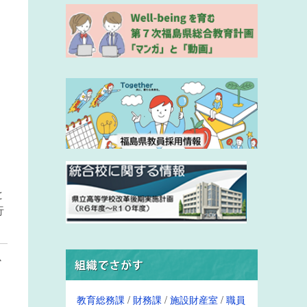
と
行
必
教育総務課
/
財務課
/
施設財産室
/
職員