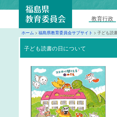
教育行政
ホーム
>
福島県教育委員会サブサイト
> 子ども読
子ども読書の日について