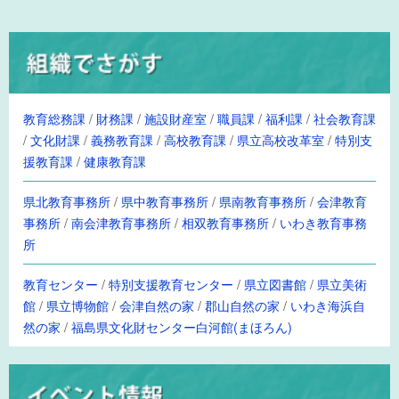
教育総務課
/
財務課
/
施設財産室
/
職員課
/
福利課
/
社会教育課
/
文化財課
/
義務教育課
/
高校教育課
/
県立高校改革室
/
特別支
援教育課
/
健康教育課
県北教育事務所
/
県中教育事務所
/
県南教育事務所
/
会津教育
事務所
/
南会津教育事務所
/
相双教育事務所
/
いわき教育事務
所
教育センター
/
特別支援教育センター
/
県立図書館
/
県立美術
館
/
県立博物館
/
会津自然の家
/
郡山自然の家
/
いわき海浜自
然の家
/
福島県文化財センター白河館(まほろん)