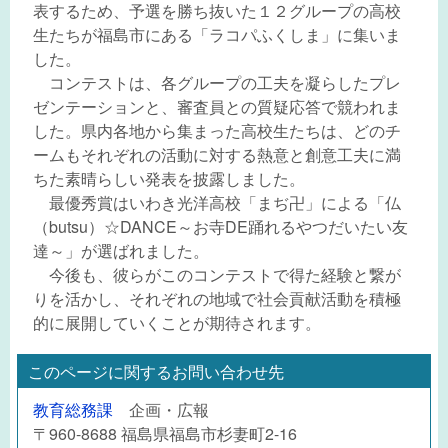
表するため、予選を勝ち抜いた１２グループの高校
生たちが福島市にある「ラコパふくしま」に集いま
した。
コンテストは、各グループの工夫を凝らしたプレ
ゼンテーションと、審査員との質疑応答で競われま
した。県内各地から集まった高校生たちは、どのチ
ームもそれぞれの活動に対する熱意と創意工夫に満
ちた素晴らしい発表を披露しました。
最優秀賞はいわき光洋高校「まぢ卍」による「仏
（butsu）☆DANCE～お寺DE踊れるやつだいたい友
達～」が選ばれました。
今後も、彼らがこのコンテストで得た経験と繋が
りを活かし、それぞれの地域で社会貢献活動を積極
的に展開していくことが期待されます。
このページに関するお問い合わせ先
教育総務課
企画・広報
〒960-8688 福島県福島市杉妻町2-16