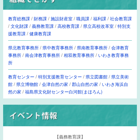
教育総務課
/
財務課
/
施設財産室
/
職員課
/
福利課
/
社会教育課
/
文化財課
/
義務教育課
/
高校教育課
/
県立高校改革室
/
特別支
援教育課
/
健康教育課
県北教育事務所
/
県中教育事務所
/
県南教育事務所
/
会津教育
事務所
/
南会津教育事務所
/
相双教育事務所
/
いわき教育事務
所
教育センター
/
特別支援教育センター
/
県立図書館
/
県立美術
館
/
県立博物館
/
会津自然の家
/
郡山自然の家
/
いわき海浜自
然の家
/
福島県文化財センター白河館(まほろん)
【義務教育課】