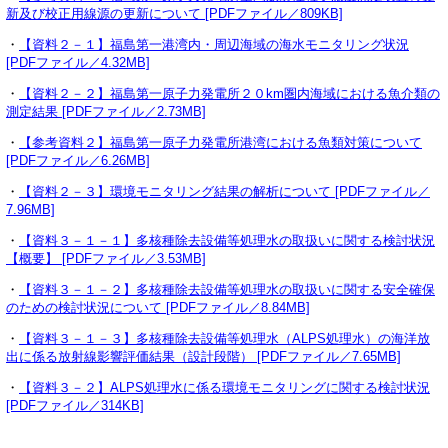
新及び校正用線源の更新について [PDFファイル／809KB]
・
【資料２－１】福島第一港湾内・周辺海域の海水モニタリング状況
[PDFファイル／4.32MB]
・
【資料２－２】福島第一原子力発電所２０km圏内海域における魚介類の
測定結果 [PDFファイル／2.73MB]
・
【参考資料２】福島第一原子力発電所港湾における魚類対策について
[PDFファイル／6.26MB]
・
【資料２－３】環境モニタリング結果の解析について [PDFファイル／
7.96MB]
・
【資料３－１－１】多核種除去設備等処理水の取扱いに関する検討状況
【概要】 [PDFファイル／3.53MB]
・
【資料３－１－２】多核種除去設備等処理水の取扱いに関する安全確保
のための検討状況について [PDFファイル／8.84MB]
・
【資料３－１－３】多核種除去設備等処理水（ALPS処理水）の海洋放
出に係る放射線影響評価結果（設計段階） [PDFファイル／7.65MB]
・
【資料３－２】ALPS処理水に係る環境モニタリングに関する検討状況
[PDFファイル／314KB]