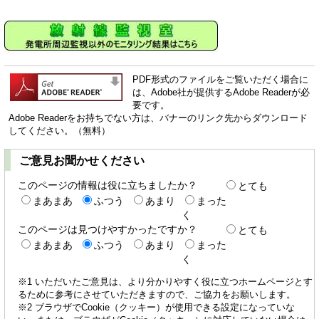
PDF形式のファイルをご覧いただく場合に
は、Adobe社が提供するAdobe Readerが必
要です。
Adobe Readerをお持ちでない方は、バナーのリンク先からダウンロード
してください。（無料）
ご意見お聞かせください
このページの情報は役に立ちましたか？
とても
まあまあ
ふつう
あまり
まった
く
このページは見つけやすかったですか？
とても
まあまあ
ふつう
あまり
まった
く
※1 いただいたご意見は、より分かりやすく役に立つホームページとす
るために参考にさせていただきますので、ご協力をお願いします。
※2 ブラウザでCookie（クッキー）が使用できる設定になっていな