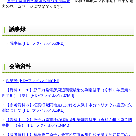
原子力発電所の環境放射能測定結果
（令和３年度第２四半期）※東京電
力のホームページにつながります。
議事録
・
議事録 [PDFファイル／568KB]
会議資料
・
次第等 [PDFファイル／551KB]
・
【資料１－１】原子力発電所周辺環境放射の測定結果（令和３年度第２
四半期）（案） [PDFファイル／5.02MB]
・
【参考資料３】楢葉町繁岡地点における大気中水分トリチウム濃度の欠
測について [PDFファイル／315KB]
・
【資料１－２】原子力発電所の環境放射能測定結果（令和３年度第２四
半期）（案） [PDFファイル／7.34MB]
・
【参考資料１】福島第二原子力発電所空間放射性粒子濃度測定装置の更