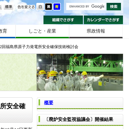
の大きさ
色を変える
組織でさがす
カ
教育
しごと・産業
県政情報
度第2回福島県原子力発電所安全確保技術検討会
概要
電所安全確
〔廃炉安全監視協議会〕開催結果