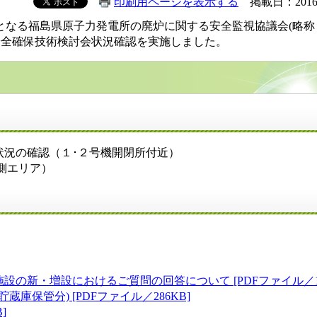
印刷用ページを表示する
掲載日：2016
7回目)となる福島県原子力発電所の廃炉に関する安全監視協議会(略
安全確保技術検討会状況確認を実施しました。
況の確認（１･２号機開閉所付近）
側エリア）
の新・増設におけるご質問の回答について [PDFファイル／1.6
庫保管分) [PDFファイル／286KB]
]