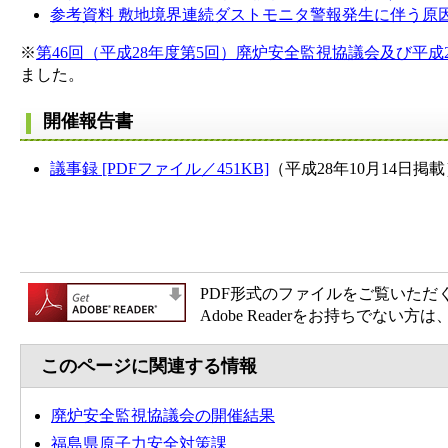
参考資料 敷地境界連続ダストモニタ警報発生に伴う原因と対
※
第46回（平成28年度第5回）廃炉安全監視協議会及び平
ました。
開催報告書
議事録 [PDFファイル／451KB]
（平成28年10月14日掲
PDF形式のファイルをご覧いただく場合
Adobe Readerをお持ちで
このページに関連する情報
廃炉安全監視協議会の開催結果
福島県原子力安全対策課