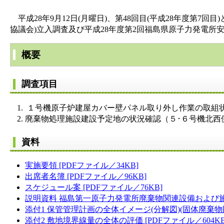
平成28年9月12日(月曜日)、第48回目(平成28年度第
協議会)立入調査及び平成28年度第2回福島県原子力発電所
概要
調査項目
１号機原子炉建屋カバー壁パネル取り外し作業の取組状
廃棄物処理施設建設予定地の状況確認（５･６号機北西
資料
実施要領 [PDFファイル／34KB]
出席者名簿 [PDFファイル／96KB]
スケジュール案 [PDFファイル／76KB]
説明資料 福島第一原子力発電所廃棄物関連設備および施設
添付1 保管管理計画の全体イメージ(分解図)(固体廃棄物貯蔵
添付2 敷地境界線量の全体の評価 [PDFファイル／604KB