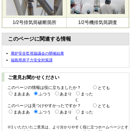
1/2号排気筒破断箇所
1/2号機排気筒調査
このページに関連する情報
廃炉安全監視協議会の開催結果
福島県原子力安全対策課
ご意見お聞かせください
このページの情報は役に立ちましたか？
とても
まあまあ
ふつう
あまり
まった
く
このページは見つけやすかったですか？
とても
まあまあ
ふつう
あまり
まった
く
※1 いただいたご意見は、より分かりやすく役に立つホームページとす