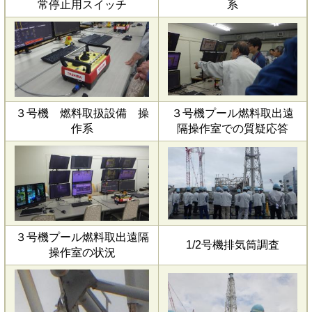
常停止用スイッチ
系
３号機 燃料取扱設備 操
３号機プール燃料取出遠
作系
隔操作室での質疑応答
３号機プール燃料取出遠隔
1/2号機排気筒調査
操作室の状況