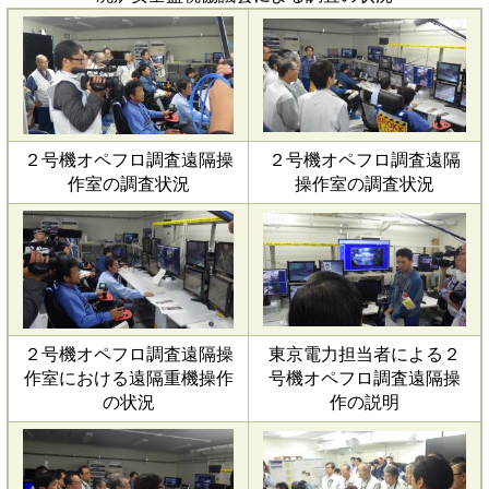
２号機オペフロ調査遠隔操
２号機オペフロ調査遠隔
作室の調査状況
操作室の調査状況
２号機オペフロ調査遠隔操
東京電力担当者による２
作室における遠隔重機操作
号機オペフロ調査遠隔操
の状況
作の説明