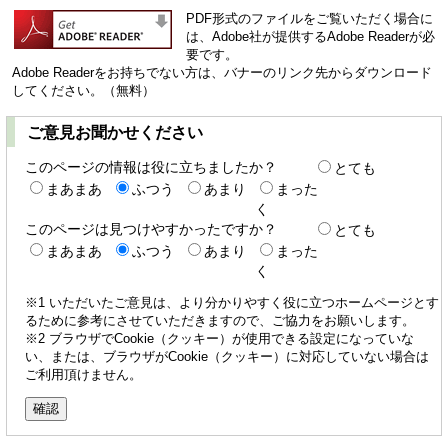
PDF形式のファイルをご覧いただく場合に
は、Adobe社が提供するAdobe Readerが必
要です。
Adobe Readerをお持ちでない方は、バナーのリンク先からダウンロード
してください。（無料）
ご意見お聞かせください
このページの情報は役に立ちましたか？
とても
まあまあ
ふつう
あまり
まった
く
このページは見つけやすかったですか？
とても
まあまあ
ふつう
あまり
まった
く
※1 いただいたご意見は、より分かりやすく役に立つホームページとす
るために参考にさせていただきますので、ご協力をお願いします。
※2 ブラウザでCookie（クッキー）が使用できる設定になっていな
い、または、ブラウザがCookie（クッキー）に対応していない場合は
ご利用頂けません。