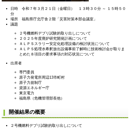
日時 令和７年３月２１日（金曜日） １３時３０分 ～ １５時５０
分 ​
場所 福島県庁北庁舎２階「災害対策本部会議室」
議題
２号機燃料デブリ試験的取り出しについて
​​２０２５年度廃炉研究開発計画について
ＡＬＰＳスラリー安定化処理設備の検討状況について
ＡＬＰＳ処理水希釈放出設備事前了解時に技術検討会が取りま
とめた８項目の要求事項の対応状況について
出席者
専門委員
原子力発電所周辺13市町村
原子力規制庁
資源エネルギー庁
東京電力
福島県（危機管理部長他）
開催結果の概要
２号機燃料デブリ試験的取り出しについて