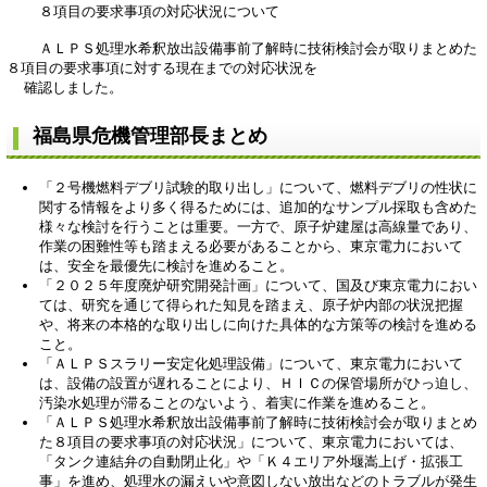
８項目の要求事項の対応状況について
ＡＬＰＳ処理水希釈放出設備事前了解時に技術検討会が取りまとめた
８項目の要求事項に対する現在までの対応状況を
確認しました。
福島県危機管理部長まとめ
「２号機燃料デブリ試験的取り出し」について、燃料デブリの性状に
関する情報をより多く得るためには、追加的なサンプル採取も含めた
様々な検討を行うことは重要。一方で、原子炉建屋は高線量であり、
作業の困難性等も踏まえる必要があることから、東京電力において
は、安全を最優先に検討を進めること。
「２０２５年度廃炉研究開発計画」について、国及び東京電力におい
ては、研究を通じて得られた知見を踏まえ、原子炉内部の状況把握
や、将来の本格的な取り出しに向けた具体的な方策等の検討を進める
こと。
「ＡＬＰＳスラリー安定化処理設備」について、東京電力において
は、設備の設置が遅れることにより、ＨＩＣの保管場所がひっ迫し、
汚染水処理が滞ることのないよう、着実に作業を進めること。
「ＡＬＰＳ処理水希釈放出設備事前了解時に技術検討会が取りまとめ
た８項目の要求事項の対応状況」について、東京電力においては、
「タンク連結弁の自動閉止化」や「Ｋ４エリア外堰嵩上げ・拡張工
事」を進め、処理水の漏えいや意図しない放出などのトラブルが発生