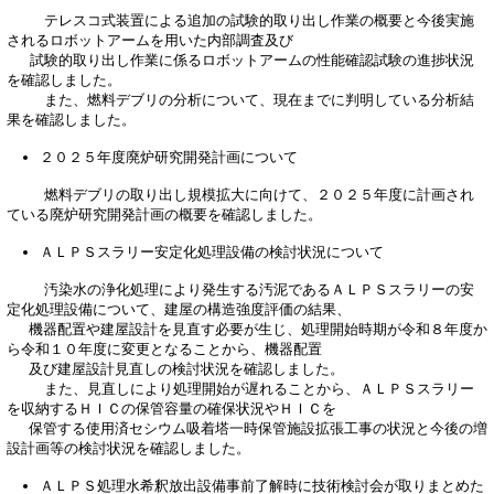
テレスコ式装置による追加の試験的取り出し作業の概要と今後実施
されるロボットアームを用いた内部調査及び
試験的取り出し作業に係るロボットアームの性能確認試験の進捗状況
を確認しました。
また、燃料デブリの分析について、現在までに判明している分析結
果を確認しました。
２０２５年度廃炉研究開発計画について
燃料デブリの取り出し規模拡大に向けて、２０２５年度に計画され
ている廃炉研究開発計画の概要を確認しました。
ＡＬＰＳスラリー安定化処理設備の検討状況について
汚染水の浄化処理により発生する汚泥であるＡＬＰＳスラリーの安
定化処理設備について、建屋の構造強度評価の結果、
機器配置や建屋設計を見直す必要が生じ、処理開始時期が令和８年度か
ら令和１０年度に変更となることから、機器配置
及び建屋設計見直しの検討状況を確認しました。
また、見直しにより処理開始が遅れることから、ＡＬＰＳスラリー
を収納するＨＩＣの保管容量の確保状況やＨＩＣを
保管する使用済セシウム吸着塔一時保管施設拡張工事の状況と今後の増
設計画等の検討状況を確認しました。
ＡＬＰＳ処理水希釈放出設備事前了解時に技術検討会が取りまとめた