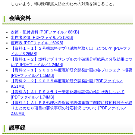
しないよう、環境影響拡大防止のための対策を講じること。
会議資料
次第・配付資料 [PDFファイル／88KB]
出席者名簿 [PDFファイル／219KB]
座席表 [PDFファイル／69KB]
【資料１－１】２号機燃料デブリ試験的取り出しについて [PDFファ
イル／3.26MB]
【資料１－２】燃料デブリサンプルの非破壊分析結果と分取結果につ
いて [PDFファイル／4.24MB]
【資料２－１】２０２５年度廃炉研究開発計画の各プロジェクト概要
[PDFファイル／1.15MB]
【資料２－２】２０２５年度廃炉研究開発計画 [PDFファイル／
9.21MB]
【資料３】ＡＬＰＳスラリー安定化処理設備の検討状況について
[PDFファイル／1.74MB]
【資料４】ＡＬＰＳ処理水希釈放出設備事前了解時に技術検討会が取
りまとめた８項目の要求事項の対応状況について [PDFファイル／
2.68MB]
議事録