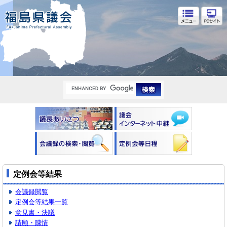
福島県議会
定例会等結果
会議録閲覧
定例会等結果一覧
意見書・決議
請願・陳情