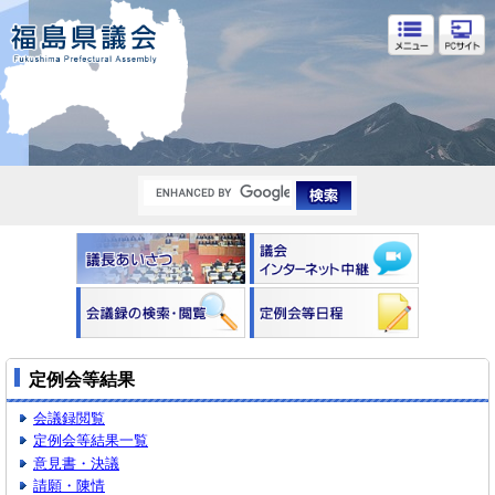
福島県議会
定例会等結果
会議録閲覧
定例会等結果一覧
意見書・決議
請願・陳情