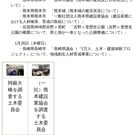
いて）」
・熊本県熊本市 「熊本城（熊本城の被災状況について）」
・熊本県熊本市 「一般社団法人熊本県建設業協会（建設産業に
おける人材確保、育成の取組について）」
・佐賀県神埼郡吉野ヶ里町 「吉野ヶ里歴史公園（吉野ヶ里歴史
公園の概要について、県と国が一体となった公園整備について）」
1月26日（木曜日）
・長崎県長崎市 「長崎県議会（『1万人、土木・建築体験プロ
ジェクト』について、地域創生人材育成事業について）」
阿蘇大
（一
橋を調
社）熊
査する
本建設
土木委
業協会
員会
を調査
する
土木委
員会