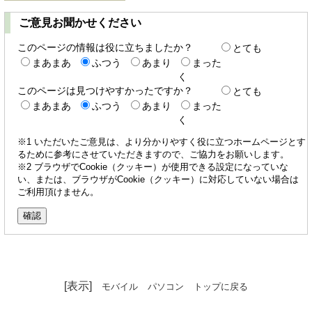
ご意見お聞かせください
このページの情報は役に立ちましたか？
とても
まあまあ
ふつう
あまり
まった
く
このページは見つけやすかったですか？
とても
まあまあ
ふつう
あまり
まった
く
※1 いただいたご意見は、より分かりやすく役に立つホームページとす
るために参考にさせていただきますので、ご協力をお願いします。
※2 ブラウザでCookie（クッキー）が使用できる設定になっていな
い、または、ブラウザがCookie（クッキー）に対応していない場合は
ご利用頂けません。
[表示]
モバイル
パソコン
トップに戻る