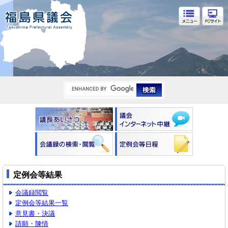
福島県議会
定例会等結果
会議録閲覧
定例会等結果一覧
意見書・決議
請願・陳情