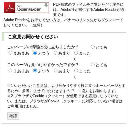
PDF形式のファイルをご覧いただく場合に
は、Adobe社が提供するAdobe Readerが必
要です。
Adobe Readerをお持ちでない方は、バナーのリンク先からダウンロード
してください。（無料）
ご意見お聞かせください
このページの情報は役に立ちましたか？
とても
まあまあ
ふつう
あまり
まった
く
このページは見つけやすかったですか？
とても
まあまあ
ふつう
あまり
まった
く
※1 いただいたご意見は、より分かりやすく役に立つホームページとす
るために参考にさせていただきますので、ご協力をお願いします。
※2 ブラウザでCookie（クッキー）が使用できる設定になっていな
い、または、ブラウザがCookie（クッキー）に対応していない場合は
ご利用頂けません。