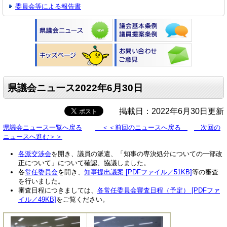
委員会等による報告書
県議会ニュース2022年6月30日
掲載日：2022年6月30日更新
県議会ニュース一覧へ戻る
＜＜前回のニュースへ戻る
次回の
ニュースへ進む＞＞
各派交渉会
を開き、議員の派遣、「知事の専決処分についての一部改
正について」について確認、協議しました。
各
常任委員会
を開き、
知事提出議案 [PDFファイル／51KB]
等の審査
を行いました。
審査日程につきましては、
各常任委員会審査日程（予定） [PDFファ
イル／49KB]
をご覧ください。