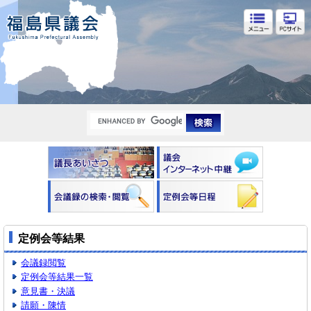
福島県議会
定例会等結果
会議録閲覧
定例会等結果一覧
意見書・決議
請願・陳情