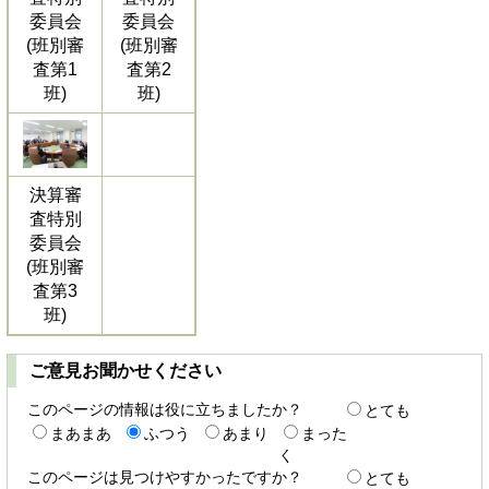
委員会
委員会
(班別審
(班別審
査第1
査第2
班)
班)
決算審
査特別
委員会
(班別審
査第3
班)
ご意見お聞かせください
このページの情報は役に立ちましたか？
とても
まあまあ
ふつう
あまり
まった
く
このページは見つけやすかったですか？
とても