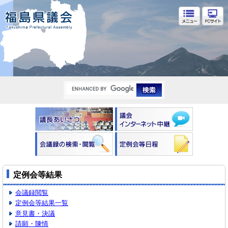
福島県議会
定例会等結果
会議録閲覧
定例会等結果一覧
意見書・決議
請願・陳情