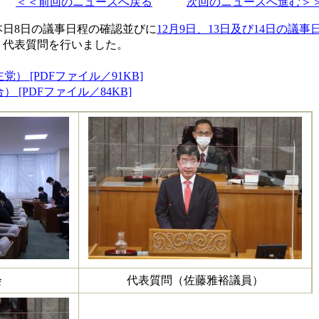
＜＜前回のニュースへ戻る
次回のニュースへ進む＞
本日8日の議事日程の確認並びに
12月9日、13日及び14日の議事日
、代表質問を行いました。
。
） [PDFファイル／91KB]
 [PDFファイル／84KB]
会
代表質問（佐藤雅裕議員）