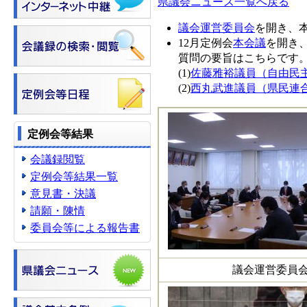
県議会ニュース一覧へ戻る
議会運営委員会
を開き、
12月定例会
本会議
を開き
質問の要旨はこちらです
(1)
佐藤雅裕議員（自由民主党
(2)
西丸武進議員（県民連合）
定例会等結果
会議録閲覧
定例会等結果一覧
意見書・決議
請願・陳情
委員会等による報告書
議会運営委員