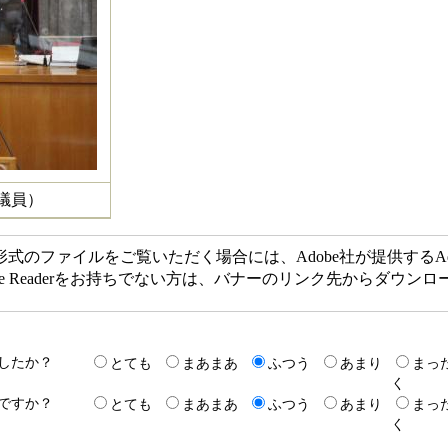
議員）
F形式のファイルをご覧いただく場合には、Adobe社が提供するAdob
obe Readerをお持ちでない方は、バナーのリンク先からダウ
したか？
とても
まあまあ
ふつう
あまり
まっ
く
ですか？
とても
まあまあ
ふつう
あまり
まっ
く