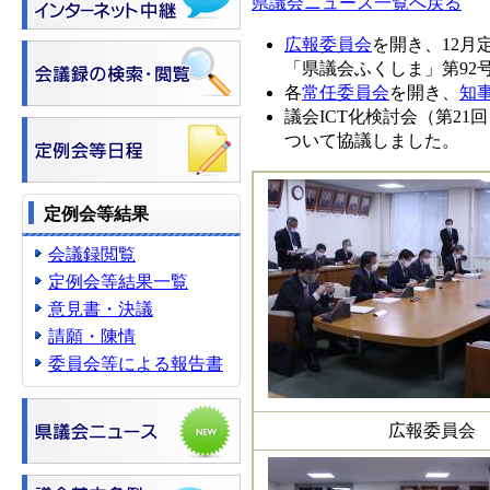
県議会ニュース一覧へ戻る
広報委員会
を開き、12月
「県議会ふくしま」第92
各
常任委員会
を開き、
知
議会ICT化検討会（第2
ついて協議しました。
定例会等結果
会議録閲覧
定例会等結果一覧
意見書・決議
請願・陳情
委員会等による報告書
広報委員会