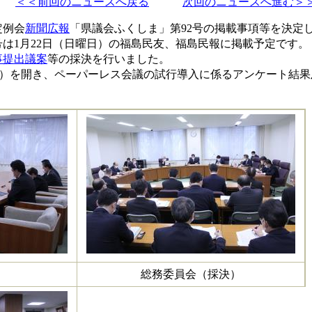
＜＜前回のニュースへ戻る
次回のニュースへ進む＞
定例会
新聞広報
「県議会ふくしま」第92号の掲載事項等を決定
号は1月22日（日曜日）の福島民友、福島民報に掲載予定です。
事提出議案
等の採決を行いました。
1回）を開き、ペーパーレス会議の試行導入に係るアンケート結
総務委員会（採決）