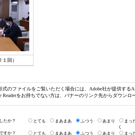
２１回）
F形式のファイルをご覧いただく場合には、Adobe社が提供するAdob
obe Readerをお持ちでない方は、バナーのリンク先からダウ
したか？
とても
まあまあ
ふつう
あまり
まっ
く
ですか？
とても
まあまあ
ふつう
あまり
まっ