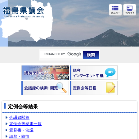
福島県議会
定例会等結果
会議録閲覧
定例会等結果一覧
意見書・決議
請願・陳情