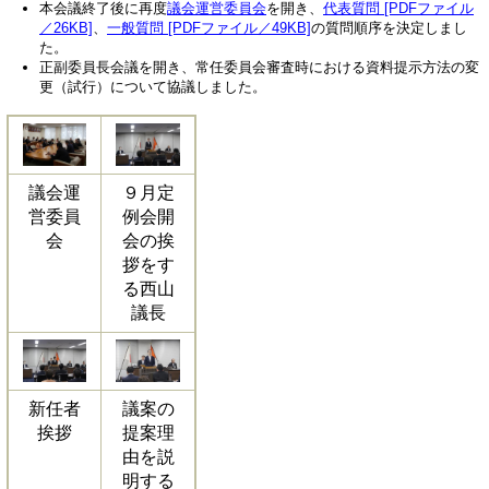
本会議終了後に再度
議会運営委員会
を開き、
代表質問 [PDFファイル
／26KB]
、
一般質問 [PDFファイル／49KB]
の質問順序を決定しまし
た。
正副委員長会議を開き、常任委員会審査時における資料提示方法の変
更（試行）について協議しました。
議会運
９月定
営委員
例会開
会
会の挨
拶をす
る西山
議長
新任者
議案の
挨拶
提案理
由を説
明する