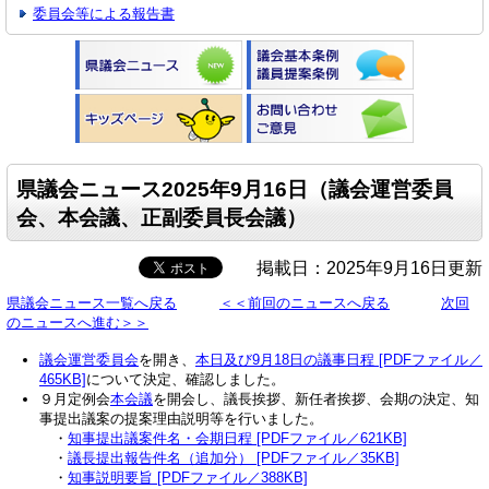
委員会等による報告書
県議会ニュース2025年9月16日（議会運営委員
会、本会議、正副委員長会議）
掲載日：2025年9月16日更新
県議会ニュース一覧へ戻る
＜＜前回のニュースへ戻る
次回
のニュースへ進む＞＞
議会運営委員会
を開き、
本日及び9月18日の議事日程 [PDFファイル／
465KB]
について決定、確認しました。
９月定例会
本会議
を開会し、議長挨拶、新任者挨拶、会期の決定、知
事提出議案の提案理由説明等を行いました。
・
知事提出議案件名・会期日程 [PDFファイル／621KB]
・
議長提出報告件名（追加分） [PDFファイル／35KB]
・
知事説明要旨 [PDFファイル／388KB]