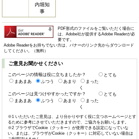
内堀知
事
PDF形式のファイルをご覧いただく場合に
は、Adobe社が提供するAdobe Readerが必
要です。
Adobe Readerをお持ちでない方は、バナーのリンク先からダウンロード
してください。（無料）
ご意見お聞かせください
このページの情報は役に立ちましたか？
とても
まあまあ
ふつう
あまり
まった
く
このページは見つけやすかったですか？
とても
まあまあ
ふつう
あまり
まった
く
※1 いただいたご意見は、より分かりやすく役に立つホームページとす
るために参考にさせていただきますので、ご協力をお願いします。
※2 ブラウザでCookie（クッキー）が使用できる設定になっていな
い、または、ブラウザがCookie（クッキー）に対応していない場合は
ご利用頂けません。