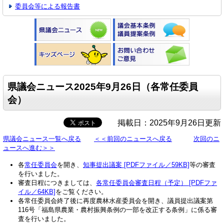
委員会等による報告書
県議会ニュース2025年9月26日（各常任委員
会）
掲載日：2025年9月26日更新
県議会ニュース一覧へ戻る
＜＜前回のニュースへ戻る
次回のニ
ュースへ進む＞＞
各
常任委員会
を開き、
知事提出議案 [PDFファイル／59KB]
等の審査
を行いました。
審査日程につきましては、
各常任委員会審査日程（予定） [PDFファ
イル／64KB]
をご覧ください。
各常任委員会終了後に再度農林水産委員会を開き、議員提出議案第
116号「福島県農業・農村振興条例の一部を改正する条例」に係る審
査を行いました。