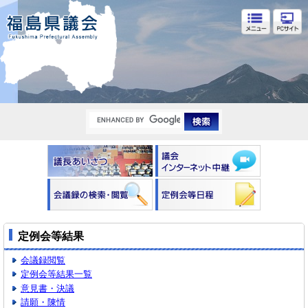
福島県議会
定例会等結果
会議録閲覧
定例会等結果一覧
意見書・決議
請願・陳情