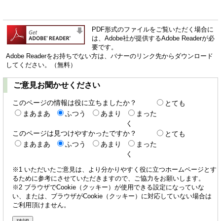
PDF形式のファイルをご覧いただく場合に
は、Adobe社が提供するAdobe Readerが必
要です。
Adobe Readerをお持ちでない方は、バナーのリンク先からダウンロード
してください。（無料）
ご意見お聞かせください
このページの情報は役に立ちましたか？
とても
まあまあ
ふつう
あまり
まった
く
このページは見つけやすかったですか？
とても
まあまあ
ふつう
あまり
まった
く
※1 いただいたご意見は、より分かりやすく役に立つホームページとす
るために参考にさせていただきますので、ご協力をお願いします。
※2 ブラウザでCookie（クッキー）が使用できる設定になっていな
い、または、ブラウザがCookie（クッキー）に対応していない場合は
ご利用頂けません。