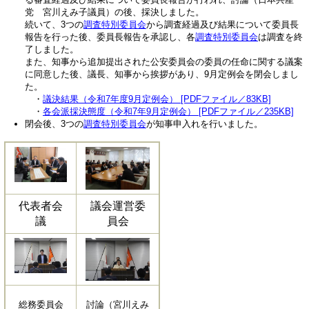
党 宮川えみ子議員）の後、採決しました。
続いて、3つの
調査特別委員会
から調査経過及び結果について委員長
報告を行った後、委員長報告を承認し、各
調査特別委員会
は調査を終
了しました。
また、知事から追加提出された公安委員会の委員の任命に関する議案
に同意した後、議長、知事から挨拶があり、9月定例会を閉会しまし
た。
・
議決結果（令和7年度9月定例会） [PDFファイル／83KB]
・
各会派採決態度（令和7年9月定例会） [PDFファイル／235KB]
閉会後、3つの
調査特別委員会
が知事申入れを行いました。
代表者会
議会運営委
議
員会
総務委員会
討論（宮川えみ