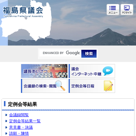
福島県議会
定例会等結果
会議録閲覧
定例会等結果一覧
意見書・決議
請願・陳情