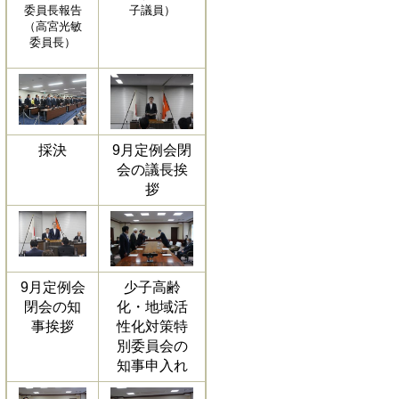
委員長報告
子議員）
（高宮光敏
委員長）
採決
9月定例会閉
会の議長挨
拶
9月定例会
少子高齢
閉会の知
化・地域活
事挨拶
性化対策特
別委員会の
知事申入れ