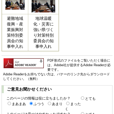
避難地域
地球温暖
復興・産
化・災害に
業振興対
強い県づく
策特別委
り対策特別
員会の知
委員会の知
事申入れ
事申入れ
PDF形式のファイルをご覧いただく場合に
は、Adobe社が提供するAdobe Readerが必
要です。
Adobe Readerをお持ちでない方は、バナーのリンク先からダウンロード
してください。（無料）
ご意見お聞かせください
このページの情報は役に立ちましたか？
とても
まあまあ
ふつう
あまり
まった
く
このページは見つけやすかったですか？