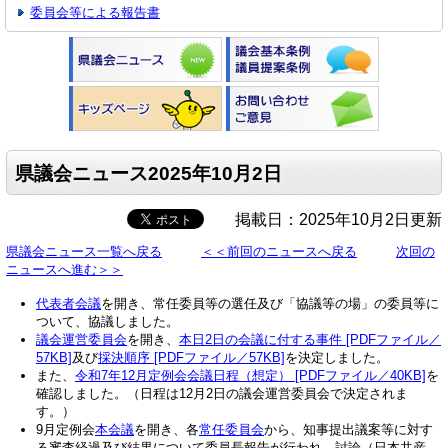
委員会等による報告書
県議会ニュース2025年10月2日
掲載日：2025年10月2日更新
県議会ニュース一覧へ戻る
＜＜前回のニュースへ戻る
次回の
ニュースへ進む＞＞
代表者会議
を開き、常任委員等の選任及び「協議等の場」の委員等に
ついて、協議しました。
議会運営委員会
を開き、
本日2日の会議に付する事件 [PDFファイル／
57KB]
及び
採決順序 [PDFファイル／57KB]
を決定しました。
また、
令和7年12月定例会会議日程（想定） [PDFファイル／40KB]
を
確認しました。（日程は12月2日の議会運営委員会で決定されま
す。）
9月定例会
本会議
を開き、各
常任委員会
から、知事提出議案等に対す
る審査経過及び結果について委員長報告が行われ、討論（日本共産