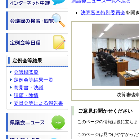
県議会ニュース一覧へ戻る
決算審査特別委員会
を開
定例会等結果
会議録閲覧
定例会等結果一覧
意見書・決議
決算審査
請願・陳情
委員会等による報告書
ご意見お聞かせください
このページの情報は役に立ちま
このページは見つけやすかった