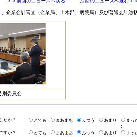
＜＜前回のニュースへ戻る
次回のニュースへ進む＞
き、企業会計審査（企業局、土木部、病院局）及び普通会計総
特別委員会
したか？
とても
まあまあ
ふつう
あまり
まっ
く
ですか？
とても
まあまあ
ふつう
あまり
まっ