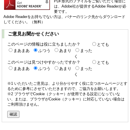
PDF形式のファイルをご覧いただく場合に
は、Adobe社が提供するAdobe Readerが必
要です。
Adobe Readerをお持ちでない方は、バナーのリンク先からダウンロード
してください。（無料）
ご意見お聞かせください
このページの情報は役に立ちましたか？
とても
まあまあ
ふつう
あまり
まった
く
このページは見つけやすかったですか？
とても
まあまあ
ふつう
あまり
まった
く
※1 いただいたご意見は、より分かりやすく役に立つホームページとす
るために参考にさせていただきますので、ご協力をお願いします。
※2 ブラウザでCookie（クッキー）が使用できる設定になっていな
い、または、ブラウザがCookie（クッキー）に対応していない場合は
ご利用頂けません。