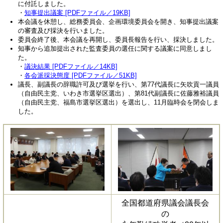
に付託しました。
・
知事提出議案 [PDFファイル／19KB]
本会議を休憩し、総務委員会、企画環境委員会を開き、知事提出議案
の審査及び採決を行いました。
委員会終了後、本会議を再開し、委員長報告を行い、採決しました。
知事から追加提出された監査委員の選任に関する議案に同意しまし
た。
・
議決結果 [PDFファイル／14KB]
・
各会派採決態度 [PDFファイル／51KB]
議長、副議長の辞職許可及び選挙を行い、第77代議長に矢吹貢一議員
（自由民主党、いわき市選挙区選出）、第81代副議長に佐藤雅裕議員
（自由民主党、福島市選挙区選出）を選出し、11月臨時会を閉会しま
した。
全国都道府県議会議長会
の