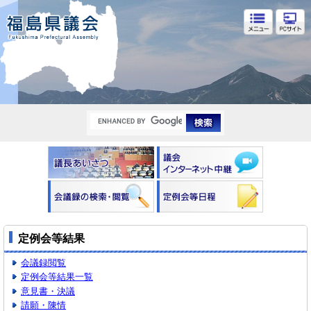
福島県議会
定例会等結果
会議録閲覧
定例会等結果一覧
意見書・決議
請願・陳情