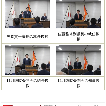
佐藤雅裕副議長の就任挨
矢吹貢一議長の就任挨拶
拶
11月臨時会閉会の議長挨
11月臨時会閉会の知事挨
拶
拶