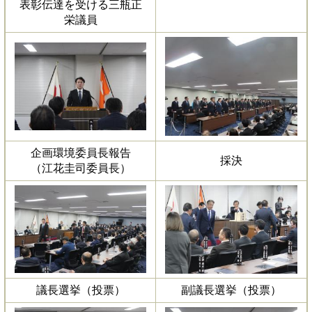
表彰伝達を受ける三瓶正
栄議員
企画環境委員長報告
採決
（江花圭司委員長）
議長選挙（投票）
副議長選挙（投票）