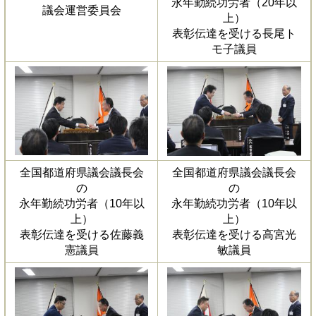
永年勤続功労者（20年以
議会運営委員会
上）
表彰伝達を受ける長尾ト
モ子議員
全国都道府県議会議長会
全国都道府県議会議長会
の
の
永年勤続功労者（10年以
永年勤続功労者（10年以
上）
上）
表彰伝達を受ける佐藤義
表彰伝達を受ける高宮光
憲議員
敏議員