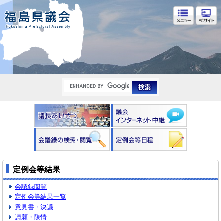
福島県議会
定例会等結果
会議録閲覧
定例会等結果一覧
意見書・決議
請願・陳情