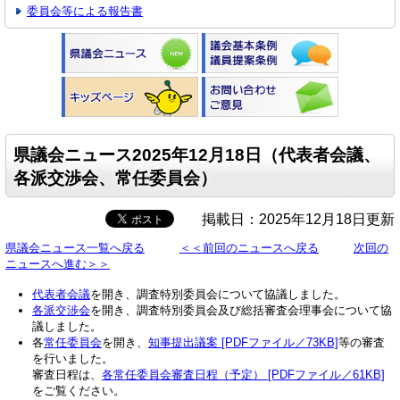
委員会等による報告書
県議会ニュース2025年12月18日（代表者会議、
各派交渉会、常任委員会）
掲載日：2025年12月18日更新
県議会ニュース一覧へ戻る
＜＜前回のニュースへ戻る
次回の
ニュースへ進む＞＞
代表者会議
を開き、調査特別委員会について協議しました。
各派交渉会
を開き、調査特別委員会及び総括審査会理事会について協
議しました。
各
常任委員会
を開き、
知事提出議案 [PDFファイル／73KB]
等の審査
を行いました。
審査日程は、
各常任委員会審査日程（予定） [PDFファイル／61KB]
をご覧ください。